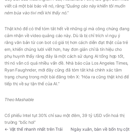
viết cả một bài báo về nó, rằng:
“Quảng cáo này khiến tôi muốn
ném búa vào tivi mỗi khi thấy nó.”
Thật khó để có thể tóm tắt hết về những gì mà công chúng đang
cảm nhận về video quảng cáo này. Dù là bị chỉ trích vì ngụ ý
rằng văn bản từ con bot có giá trị hơn cách diễn đạt thật của trẻ
em, khiến chúng lười viết hơn, hay đơn giản chỉ là tín hiệu cho
phụ huynh thấy rằng đây là một cách sử dụng AI tổng hợp tốt,
thì nó vẫn có quá nhiều vấn đề. Nhà báo của Los Angeles Times,
Ryan Faughnder, mới đây cũng đã tóm tắt khá chính xác tâm
trạng chung trong một bài đăng trên X: “Hóa ra cũng thật khó để
tiếp thị về sự tận thế của AI.”
Theo Mashable
Cổ phiếu Intel tụt 30% chỉ sau một đêm, 39 tỷ USD vốn hoá thị
trường “bốc hơi”
←
Vật thể nhanh nhất trên Trái
Ngày xuân, bàn về bốn trụ cột