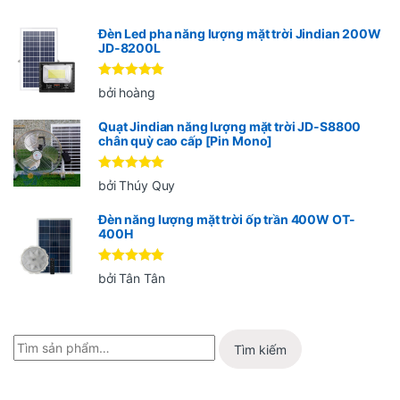
Đèn Led pha năng lượng mặt trời Jindian 200W
JD-8200L
Được xếp
bởi hoàng
hạng
5
5
sao
Quạt Jindian năng lượng mặt trời JD-S8800
chân quỳ cao cấp [Pin Mono]
Được xếp
bởi Thúy Quy
hạng
5
5
sao
Đèn năng lượng mặt trời ốp trần 400W OT-
400H
Được xếp
bởi Tân Tân
hạng
5
5
sao
Tìm kiếm