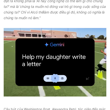
đặt ra không phải là ‘AI hay công nghệ có thể làm gì cho chúng
ta?’ mà là ‘chúng ta muốn nó đóng vai trò gì trong cuộc sống của
chúng ta?’ Chỉ vì AI
có thể
làm được điều gì đó, không có nghĩa là
chúng ta muốn nó làm.”
Cây bút của Washington Post, Alexandra Petri, tức giận đến mức