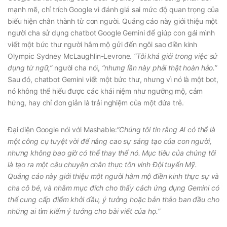
mạnh mẽ, chỉ trích Google vì đánh giá sai mức độ quan trọng của
biểu hiện chân thành từ con người. Quảng cáo này giới thiệu một
người cha sử dụng chatbot Google Gemini để giúp con gái mình
viết một bức thư người hâm mộ gửi đến ngôi sao điền kinh
Olympic Sydney McLaughlin-Levrone.
“Tôi khá giỏi trong việc sử
dụng từ ngữ,”
người cha nói,
“nhưng lần này phải thật hoàn hảo.”
Sau đó, chatbot Gemini viết một bức thư, nhưng vì nó là một bot,
nó không thể hiểu được các khái niệm như ngưỡng mộ, cảm
hứng, hay chỉ đơn giản là trải nghiệm của một đứa trẻ.
Đại diện Google nói với Mashable:
“Chúng tôi tin rằng AI có thể là
một công cụ tuyệt vời để nâng cao sự sáng tạo của con người,
nhưng không bao giờ có thể thay thế nó. Mục tiêu của chúng tôi
là tạo ra một câu chuyện chân thực tôn vinh Đội tuyển Mỹ.
Quảng cáo này giới thiệu một người hâm mộ điền kinh thực sự và
cha cô bé, và nhằm mục đích cho thấy cách ứng dụng Gemini có
thể cung cấp điểm khởi đầu, ý tưởng hoặc bản thảo ban đầu cho
những ai tìm kiếm ý tưởng cho bài viết của họ.”