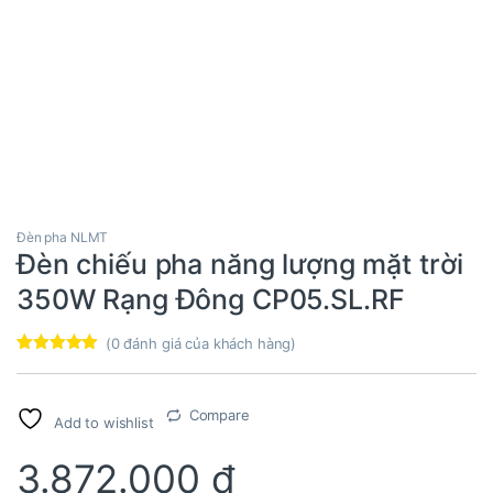
Đèn pha NLMT
Đèn chiếu pha năng lượng mặt trời
350W Rạng Đông CP05.SL.RF
(
0
đánh giá của khách hàng)
5
1
trên 5 dựa
trên
đánh
giá
Compare
Add to wishlist
3.872.000
₫