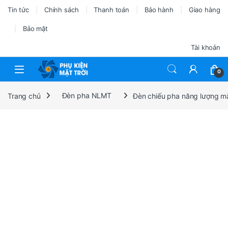
Tin tức
Chính sách
Thanh toán
Bảo hành
Giao hàng
Bảo mật
Tài khoản
0
Trang chủ
Đèn pha NLMT
Đèn chiếu pha năng lượng m