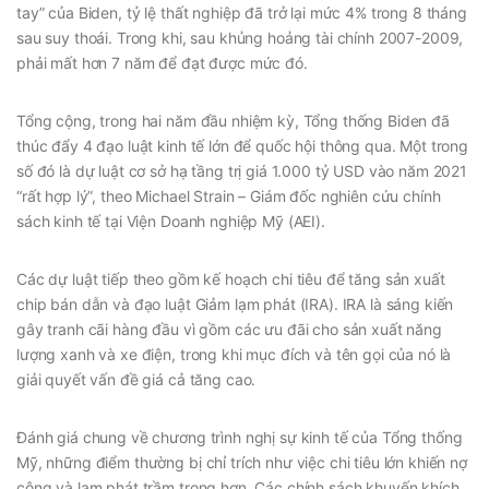
tay” của Biden, tỷ lệ thất nghiệp đã trở lại mức 4% trong 8 tháng
sau suy thoái. Trong khi, sau khủng hoảng tài chính 2007-2009,
phải mất hơn 7 năm để đạt được mức đó.
Tổng cộng, trong hai năm đầu nhiệm kỳ, Tổng thống Biden đã
thúc đẩy 4 đạo luật kinh tế lớn để quốc hội thông qua. Một trong
số đó là dự luật cơ sở hạ tầng trị giá 1.000 tỷ USD vào năm 2021
“rất hợp lý”, theo Michael Strain – Giám đốc nghiên cứu chính
sách kinh tế tại Viện Doanh nghiệp Mỹ (AEI).
Các dự luật tiếp theo gồm kế hoạch chi tiêu để tăng sản xuất
chip bán dẫn và đạo luật Giảm lạm phát (IRA). IRA là sáng kiến
gây tranh cãi hàng đầu vì gồm các ưu đãi cho sản xuất năng
lượng xanh và xe điện, trong khi mục đích và tên gọi của nó là
giải quyết vấn đề giá cả tăng cao.
Đánh giá chung về chương trình nghị sự kinh tế của Tổng thống
Mỹ, những điểm thường bị chỉ trích như việc chi tiêu lớn khiến nợ
công và lạm phát trầm trọng hơn. Các chính sách khuyến khích