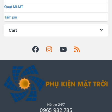
Quạt MLMT
Tấm pin
Cart
Hỗ trợ 24/7
0965 982 785