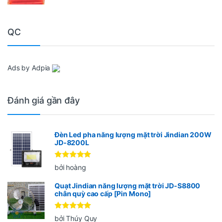
QC
Ads by Adpia
Đánh giá gần đây
Đèn Led pha năng lượng mặt trời Jindian 200W
JD-8200L
Được xếp
bởi hoàng
hạng
5
5
sao
Quạt Jindian năng lượng mặt trời JD-S8800
chân quỳ cao cấp [Pin Mono]
Được xếp
bởi Thúy Quy