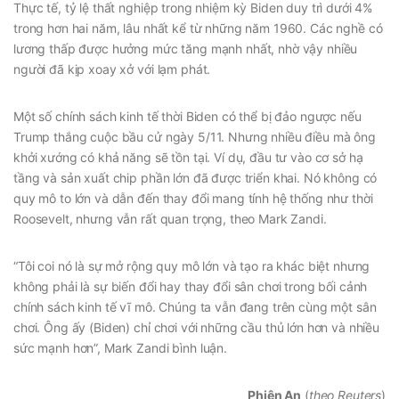
Thực tế, tỷ lệ thất nghiệp trong nhiệm kỳ Biden duy trì dưới 4%
trong hơn hai năm, lâu nhất kể từ những năm 1960. Các nghề có
lương thấp được hưởng mức tăng mạnh nhất, nhờ vậy nhiều
người đã kịp xoay xở với lạm phát.
Một số chính sách kinh tế thời Biden có thể bị đảo ngược nếu
Trump thắng cuộc bầu cử ngày 5/11. Nhưng nhiều điều mà ông
khởi xướng có khả năng sẽ tồn tại. Ví dụ, đầu tư vào cơ sở hạ
tầng và sản xuất chip phần lớn đã được triển khai. Nó không có
quy mô to lớn và dẫn đến thay đổi mang tính hệ thống như thời
Roosevelt, nhưng vẫn rất quan trọng, theo Mark Zandi.
“Tôi coi nó là sự mở rộng quy mô lớn và tạo ra khác biệt nhưng
không phải là sự biến đổi hay thay đổi sân chơi trong bối cảnh
chính sách kinh tế vĩ mô. Chúng ta vẫn đang trên cùng một sân
chơi. Ông ấy (Biden) chỉ chơi với những cầu thủ lớn hơn và nhiều
sức mạnh hơn”, Mark Zandi bình luận.
Phiên An
(
theo Reuters
)