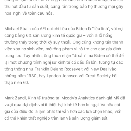
thu hút đầu tư sản xuất, cứng rắn trong bảo hộ thương mại gây
hoài nghi về toàn cầu hóa.
Michael Strain của AEI coi chi tiêu của Biden là “liều lĩnh”, với nợ
công bằng 6% sản lượng kinh tế quốc gia – vốn là lỗ hổng
thường thấy trong thời kỳ suy thoái. Ông cũng không tán thành
việc xóa nợ sinh viên, mở rộng phạm vi hỗ trợ cho các gia đình
trung lưu. Tuy nhiên, ông thừa nhận “di sản” mà Biden có thể để
lại một chương trình nghị sự kinh tế có dấu ấn lớn, tương tự các
tổng thống như Franklin Delano Roosevelt với New Deal vào
những năm 1930, hay Lyndon Johnson với Great Society hồi
thập niên 60.
Mark Zandi, Kinh tế trưởng tại Moody’s Analytics đánh giá Mỹ đã
vượt qua đại dịch với ít thiệt hại kinh tế hơn lo ngại. Và nếu cái
giá của điều đó là lạm phát thì vẫn hơn các lựa chọn khác, vốn
có thể khiến thất nghiệp tràn lan và sản lượng giảm sút.