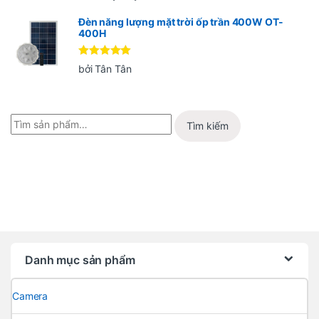
hạng
5
5
sao
Đèn năng lượng mặt trời ốp trần 400W OT-
400H
Được xếp
bởi Tân Tân
hạng
5
5
sao
Tìm kiếm
Danh mục sản phẩm
Camera