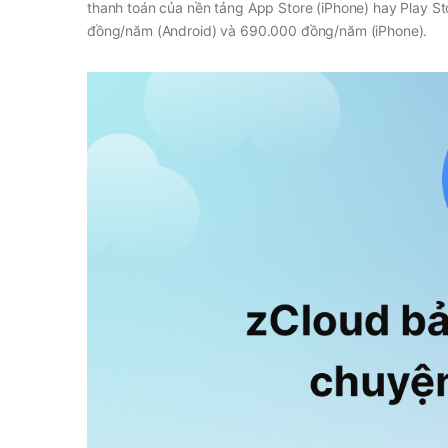
thanh toán của nền tảng App Store (iPhone) hay Play St
đồng/năm (Android) và 690.000 đồng/năm (iPhone).