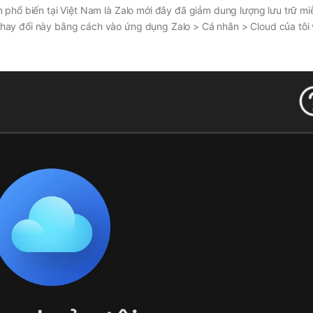
 phổ biến tại Việt Nam là Zalo mới đây đã giảm dung lượng lưu trữ mi
hay đổi này bằng cách vào ứng dụng Zalo > Cá nhân > Cloud của tôi