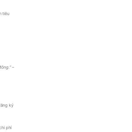
 tiêu
 đông.”
–
đăng ký
hi phí