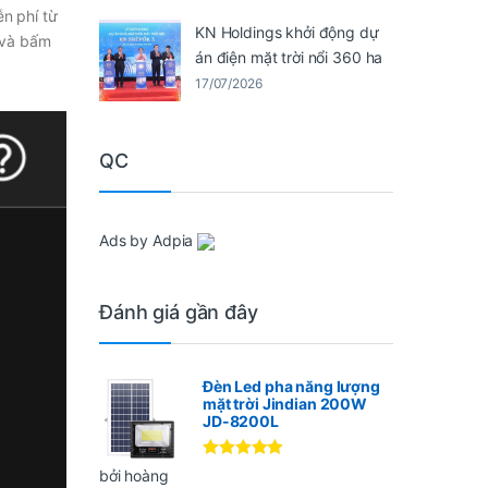
ễn phí từ
KN Holdings khởi động dự
 và bấm
án điện mặt trời nổi 360 ha
17/07/2026
QC
Ads by Adpia
Đánh giá gần đây
Đèn Led pha năng lượng
mặt trời Jindian 200W
JD-8200L
Được xếp
bởi hoàng
hạng
5
5