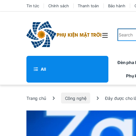
Tin tức
Chính sách
Thanh toán
Bảo hành
Đèn pha
All
Phụ 
Trang chủ
Công nghệ
Đây được cho l