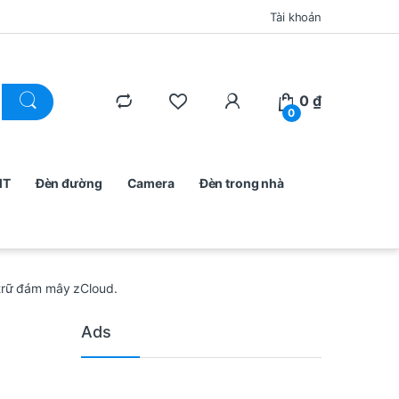
Tài khoản
0
₫
0
MT
Đèn đường
Camera
Đèn trong nhà
 trữ đám mây zCloud.
Ads