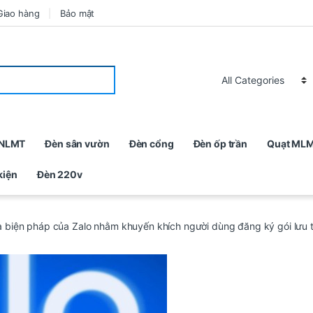
Giao hàng
Bảo mật
 NLMT
Đèn sân vườn
Đèn cổng
Đèn ốp trần
Quạt ML
kiện
Đèn 220v
à biện pháp của Zalo nhằm khuyến khích người dùng đăng ký gói lưu