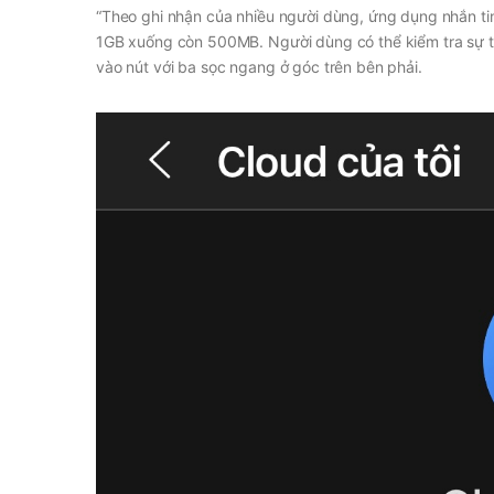
“Theo ghi nhận của nhiều người dùng, ứng dụng nhắn tin
1GB xuống còn 500MB. Người dùng có thể kiểm tra sự t
vào nút với ba sọc ngang ở góc trên bên phải.