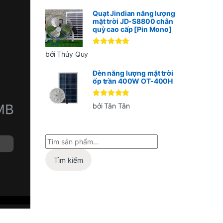
sao
Quạt Jindian năng lượng
mặt trời JD-S8800 chân
quỳ cao cấp [Pin Mono]
Được xếp
bởi Thúy Quy
hạng
5
5
sao
Đèn năng lượng mặt trời
ốp trần 400W OT-400H
Được xếp
bởi Tân Tân
hạng
5
5
sao
Tìm kiếm