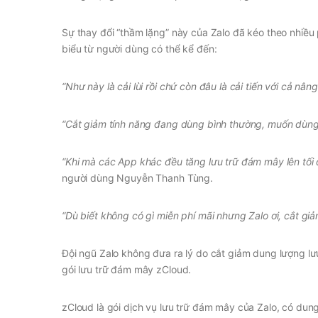
Sự thay đổi “thầm lặng” này của Zalo đã kéo theo nhiều 
biểu từ người dùng có thể kể đến:
“Như này là cải lùi rồi chứ còn đâu là cải tiến với cả nân
“Cắt giảm tính năng đang dùng bình thường, muốn dùng 
“Khi mà các App khác đều tăng lưu trữ đám mây lên tối đ
người dùng Nguyễn Thanh Tùng.
“Dù biết không có gì miễn phí mãi nhưng Zalo ơi, cắt giả
Đội ngũ Zalo không đưa ra lý do cắt giảm dung lượng lư
gói lưu trữ đám mây zCloud.
zCloud là gói dịch vụ lưu trữ đám mây của Zalo, có du