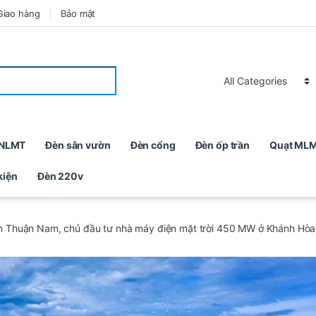
Giao hàng
Bảo mật
 NLMT
Đèn sân vườn
Đèn cổng
Đèn ốp trần
Quạt ML
kiện
Đèn 220v
Thuận Nam, chủ đầu tư nhà máy điện mặt trời 450 MW ở Khánh Hòa, nă