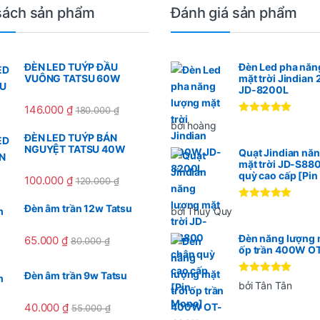
sách sản phẩm
Đánh giá sản phẩm
ĐÈN LED TUÝP ĐẦU
Đèn Led pha năn
VUÔNG TATSU 60W
mặt trời Jindia
JD-8200L
146.000
₫
180.000
₫
Được xếp
bởi hoàng
hạng
5
5
ĐÈN LED TUÝP BÁN
sao
NGUYỆT TATSU 40W
Quạt Jindian nă
mặt trời JD-S88
quỳ cao cấp [Pi
100.000
₫
120.000
₫
Được xếp
Đèn âm trần 12w Tatsu
bởi Thúy Quy
hạng
5
5
sao
Đèn năng lượng m
65.000
₫
80.000
₫
ốp trần 400W O
Đèn âm trần 9w Tatsu
Được xếp
bởi Tân Tân
hạng
5
5
sao
40.000
₫
55.000
₫