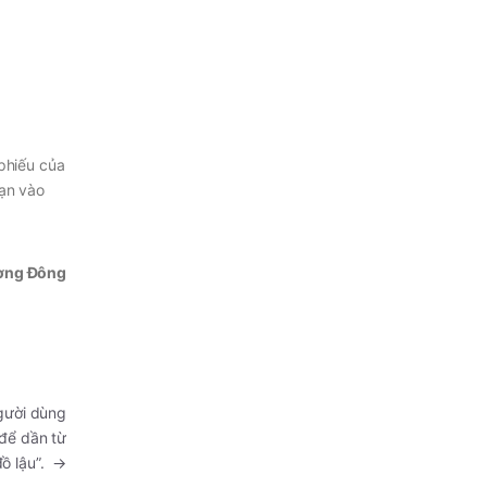
 phiếu của
hạn vào
ơng Đông
gười dùng
 để dần từ
đồ lậu”.
→