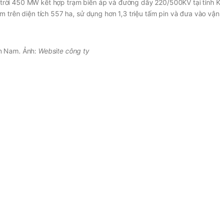
trời 450 MW kết hợp trạm biến áp và đường dây 220/500KV tại tỉnh 
m trên diện tích 557 ha, sử dụng hơn 1,3 triệu tấm pin và đưa vào vậ
ận Nam. Ảnh:
Website công ty