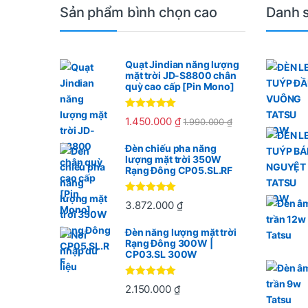
Sản phẩm bình chọn cao
Danh 
Quạt Jindian năng lượng
mặt trời JD-S8800 chân
quỳ cao cấp [Pin Mono]
Được xếp
1.450.000
₫
1.990.000
₫
hạng
5.00
5
sao
Đèn chiếu pha năng
lượng mặt trời 350W
Rạng Đông CP05.SL.RF
Được xếp
3.872.000
₫
hạng
5
5
sao
Đèn năng lượng mặt trời
Rạng Đông 300W |
CP03.SL 300W
Được xếp
2.150.000
₫
hạng
5
5
sao