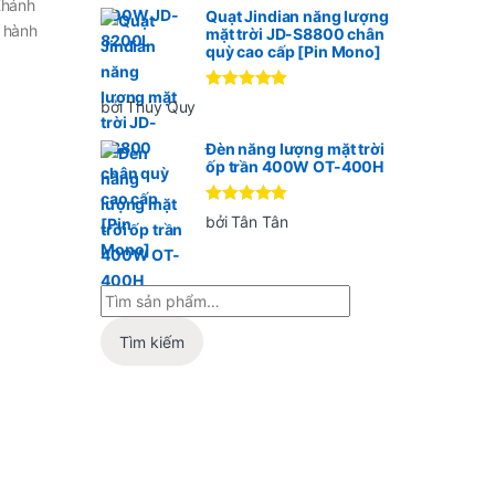
Khánh
Quạt Jindian năng lượng
n hành
mặt trời JD-S8800 chân
quỳ cao cấp [Pin Mono]
Được xếp
bởi Thúy Quy
hạng
5
5
sao
Đèn năng lượng mặt trời
ốp trần 400W OT-400H
Được xếp
bởi Tân Tân
hạng
5
5
sao
Tìm kiếm