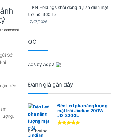
KN Holdings khởi động dự án điện mặt
hánh
trời nổi 360 ha
ỷ.
17/07/2026
e a comment
QC
gửi Sở
khi
Ads by Adpia
Đánh giá gần đây
huận trên
Đèn Led pha năng lượng
 năm
mặt trời Jindian 200W
JD-8200L
 lượng,
Được xếp
bởi hoàng
hạng
5
5
sao