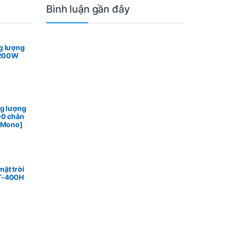
Bình luận gần đây
g lượng
n 200W
ng lượng
00 chân
n Mono]
ặt trời
T-400H