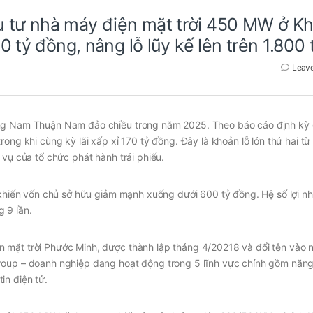
 tư nhà máy điện mặt trời 450 MW ở K
 tỷ đồng, nâng lỗ lũy kế lên trên 1.800 t
Leav
ung Nam Thuận Nam đảo chiều trong năm 2025. Theo báo cáo định kỳ 
ong khi cùng kỳ lãi xấp xỉ 170 tỷ đồng. Đây là khoản lỗ lớn thứ hai từ 
 vụ của tổ chức phát hành trái phiếu.
i khiến vốn chủ sở hữu giảm mạnh xuống dưới 600 tỷ đồng. Hệ số lợi n
 9 lần.
 mặt trời Phước Minh, được thành lập tháng 4/20218 và đổi tên vào
roup – doanh nghiệp đang hoạt động trong 5 lĩnh vực chính gồm năng
in điện tử.