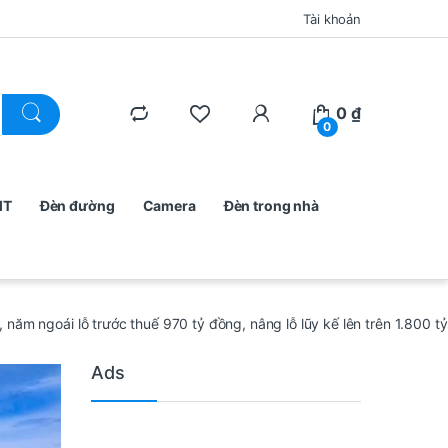
Tài khoản
0
₫
0
MT
Đèn đường
Camera
Đèn trong nhà
m ngoái lỗ trước thuế 970 tỷ đồng, nâng lỗ lũy kế lên trên 1.800 tỷ
Ads