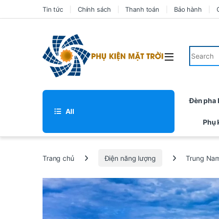
Tin tức
Chính sách
Thanh toán
Bảo hành
Đèn pha
All
Phụ 
Trang chủ
Điện năng lượng
Trung Nam 