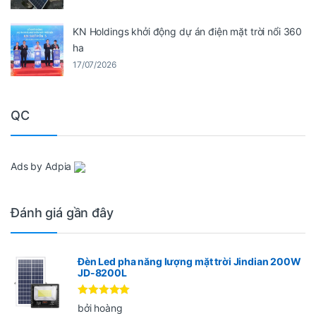
KN Holdings khởi động dự án điện mặt trời nổi 360
ha
17/07/2026
QC
Ads by Adpia
Đánh giá gần đây
Đèn Led pha năng lượng mặt trời Jindian 200W
JD-8200L
Được xếp
bởi hoàng
hạng
5
5