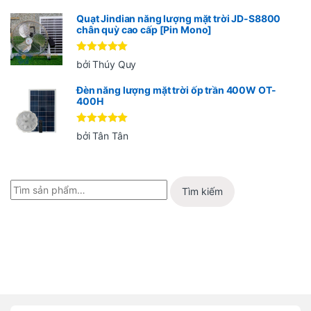
sao
Quạt Jindian năng lượng mặt trời JD-S8800
chân quỳ cao cấp [Pin Mono]
Được xếp
bởi Thúy Quy
hạng
5
5
sao
Đèn năng lượng mặt trời ốp trần 400W OT-
400H
Được xếp
bởi Tân Tân
hạng
5
5
sao
Tìm kiếm