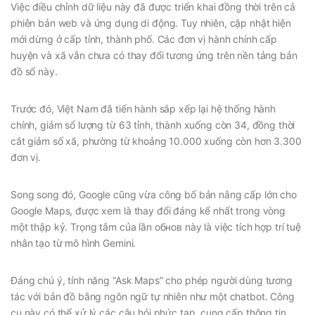
Việc điều chỉnh dữ liệu này đã được triển khai đồng thời trên cả
phiên bản web và ứng dụng di động. Tuy nhiên, cập nhật hiện
mới dừng ở cấp tỉnh, thành phố. Các đơn vị hành chính cấp
huyện và xã vẫn chưa có thay đổi tương ứng trên nền tảng bản
đồ số này.
Trước đó, Việt Nam đã tiến hành sắp xếp lại hệ thống hành
chính, giảm số lượng từ 63 tỉnh, thành xuống còn 34, đồng thời
cắt giảm số xã, phường từ khoảng 10.000 xuống còn hơn 3.300
đơn vị.
Song song đó, Google cũng vừa công bố bản nâng cấp lớn cho
Google Maps, được xem là thay đổi đáng kể nhất trong vòng
một thập kỷ. Trọng tâm của lần обнов này là việc tích hợp trí tuệ
nhân tạo từ mô hình Gemini.
Đáng chú ý, tính năng “Ask Maps” cho phép người dùng tương
tác với bản đồ bằng ngôn ngữ tự nhiên như một chatbot. Công
cụ này có thể xử lý các câu hỏi phức tạp, cung cấp thông tin