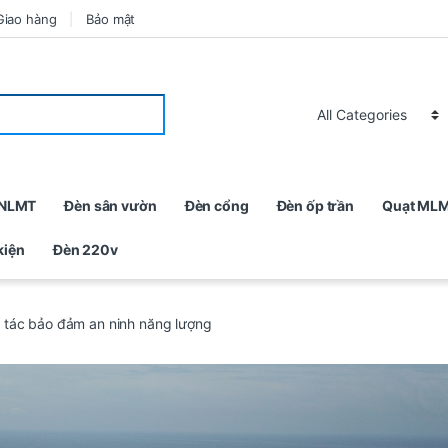
Giao hàng
Bảo mật
 NLMT
Đèn sân vườn
Đèn cổng
Đèn ốp trần
Quạt ML
kiện
Đèn 220v
 tác bảo đảm an ninh năng lượng