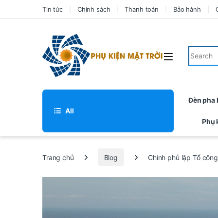
Tin tức
Chính sách
Thanh toán
Bảo hành
Đèn pha
All
Phụ 
Trang chủ
Blog
Chính phủ lập Tổ công