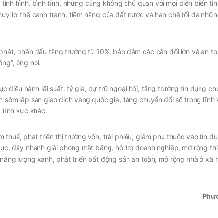
nh hình, bình tĩnh, nhưng cũng không chủ quan với mọi diễn biến tìn
huy lợi thế cạnh tranh, tiềm năng của đất nước và hạn chế tối đa nhữ
m phát, phấn đấu tăng trưởng từ 10%, bảo đảm các cân đối lớn và an t
ống”, ông nói.
điều hành lãi suất, tỷ giá, dự trữ ngoại hối, tăng trưởng tín dụng ch
ần sớm lập sàn giao dịch vàng quốc gia, tăng chuyển đổi số trong lĩnh
, lĩnh vực khác.
thuế, phát triển thị trường vốn, trái phiếu, giảm phụ thuộc vào tín d
 tục, đẩy nhanh giải phóng mặt bằng, hỗ trợ doanh nghiệp, mở rộng thị
 năng lượng xanh, phát triển bất động sản an toàn, mở rộng nhà ở xã h
Phư