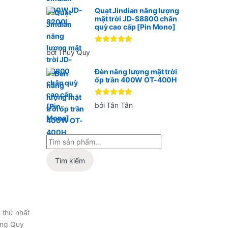
sao
Quạt Jindian năng lượng
mặt trời JD-S8800 chân
quỳ cao cấp [Pin Mono]
Được xếp
bởi Thúy Quy
hạng
5
5
sao
Đèn năng lượng mặt trời
ốp trần 400W OT-400H
Được xếp
bởi Tân Tân
hạng
5
5
sao
Tìm kiếm
 thứ nhất
ựng Quy