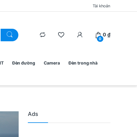
Tài khoản
0
₫
0
MT
Đèn đường
Camera
Đèn trong nhà
Ads