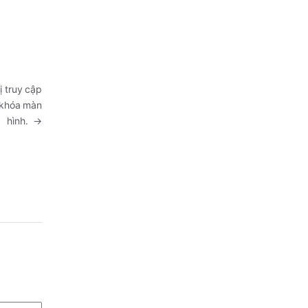
ị truy cập
ã khóa màn
hình.
→