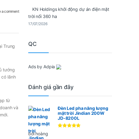
KN Holdings khởi động dự án điện mặt
e a comment
trời nổi 360 ha
17/07/2026
QC
ại Trung
Ads by Adpia
ủ tướng
 có lãnh
Đánh giá gần đây
ạp từ
 doanh và
Đèn Led pha năng lượng
mặt trời Jindian 200W
 mới.
JD-8200L
Được xếp
bởi hoàng
hạng
5
5