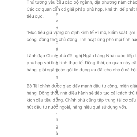
Thủ tướng yêu cầu các bộ ngành, địa phương nắm chắc tì
Các cơ quan cần có giải pháp phù hợp, khả thi để phát 
tiêu cực.
“Mục tiêu giữ vững ổn định kinh tế vĩ mô, kiểm soát lạ
công, đồng thời chủ động, linh hoạt ứng phó mọi tình hu
Lãnh đạo Chính phủ đề nghị Ngân hàng Nhà nước tiếp tục 
phù hợp với tình hình thực tế. Đồng thời, cơ quan này c
hàng, giải ngân các gói tín dụng ưu đãi cho nhà ở xã hội
Bộ Tài chính được giao đẩy mạnh đầu tư công, miễn giảm 
hàng. Đồng thời, nhà điều hành sẽ tiếp tục cải cách thủ
kích cầu tiêu dùng. Chính phủ cũng tập trung tái cơ cấu
hút đầu tư nước ngoài, nâng hiệu quả sử dụng vốn.