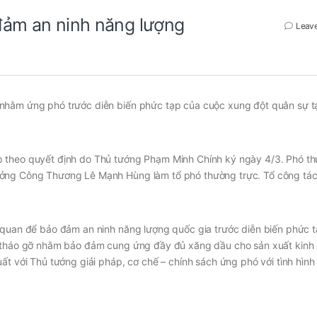
đảm an ninh năng lượng
Leav
nhằm ứng phó trước diễn biến phức tạp của cuộc xung đột quân sự t
p theo quyết định do Thủ tướng Phạm Minh Chính ký ngày 4/3. Phó th
ưởng Công Thương Lê Mạnh Hùng làm tổ phó thường trực. Tổ công tác
 quan để bảo đảm an ninh năng lượng quốc gia trước diễn biến phức t
ời tháo gỡ nhằm bảo đảm cung ứng đầy đủ xăng dầu cho sản xuất kinh
ất với Thủ tướng giải pháp, cơ chế – chính sách ứng phó với tình hình