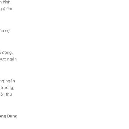
h hình.
ng điểm
oàn nợ
ủ động,
 vực ngân
ụng ngân
 trường,
ội, thu
ơng Dung