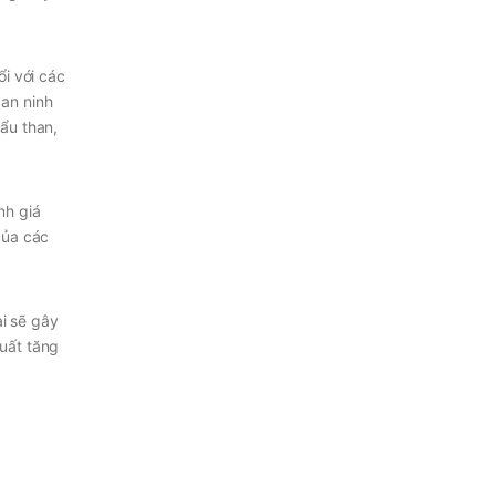
i với các
an ninh
ẩu than,
nh giá
của các
ài sẽ gây
xuất tăng