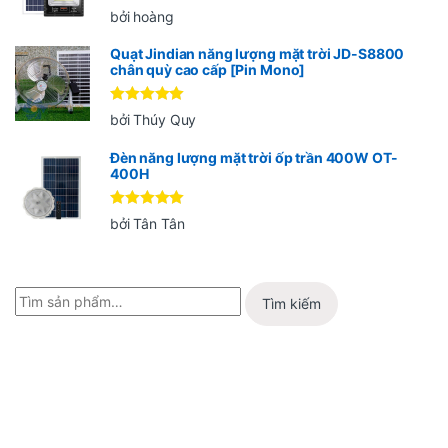
Được xếp
bởi hoàng
hạng
5
5
sao
Quạt Jindian năng lượng mặt trời JD-S8800
chân quỳ cao cấp [Pin Mono]
Được xếp
bởi Thúy Quy
hạng
5
5
sao
Đèn năng lượng mặt trời ốp trần 400W OT-
400H
Được xếp
bởi Tân Tân
hạng
5
5
sao
Tìm kiếm