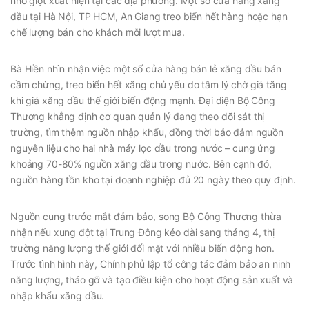
nhỏ giọt xuất hiện tại các địa phương. Một số cửa hàng xăng
dầu tại Hà Nội, TP HCM, An Giang treo biển hết hàng hoặc hạn
chế lượng bán cho khách mỗi lượt mua.
Bà Hiền nhìn nhận việc một số cửa hàng bán lẻ xăng dầu bán
cầm chừng, treo biển hết xăng chủ yếu do tâm lý chờ giá tăng
khi giá xăng dầu thế giới biến động mạnh. Đại diện Bộ Công
Thương khẳng định cơ quan quản lý đang theo dõi sát thị
trường, tìm thêm nguồn nhập khẩu, đồng thời bảo đảm nguồn
nguyên liệu cho hai nhà máy lọc dầu trong nước – cung ứng
khoảng 70-80% nguồn xăng dầu trong nước. Bên cạnh đó,
nguồn hàng tồn kho tại doanh nghiệp đủ 20 ngày theo quy định.
Nguồn cung trước mắt đảm bảo, song Bộ Công Thương thừa
nhận nếu xung đột tại Trung Đông kéo dài sang tháng 4, thị
trường năng lượng thế giới đối mặt với nhiều biến động hơn.
Trước tình hình này, Chính phủ lập tổ công tác đảm bảo an ninh
năng lượng, tháo gỡ và tạo điều kiện cho hoạt động sản xuất và
nhập khẩu xăng dầu.