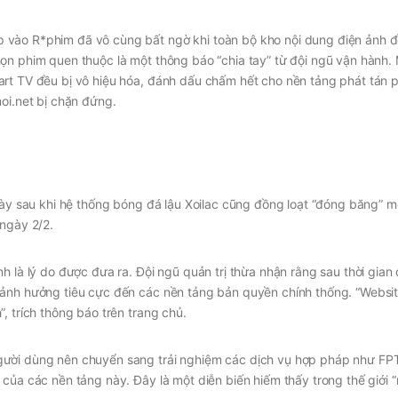
vào R*phim đã vô cùng bất ngờ khi toàn bộ kho nội dung điện ảnh đ
ọn phim quen thuộc là một thông báo “chia tay” từ đội ngũ vận hành. 
rt TV đều bị vô hiệu hóa, đánh dấu chấm hết cho nền tảng phát tán p
moi.net bị chặn đứng.
gày sau khi hệ thống bóng đá lậu Xoilac cũng đồng loạt “đóng băng” m
 ngày 2/2.
h là lý do được đưa ra. Đội ngũ quản trị thừa nhận rằng sau thời gian 
 ảnh hưởng tiêu cực đến các nền tảng bản quyền chính thống. “Websi
, trích thông báo trên trang chủ.
gười dùng nên chuyển sang trải nghiệm các dịch vụ hợp pháp như FP
 của các nền tảng này. Đây là một diễn biến hiếm thấy trong thế giới 