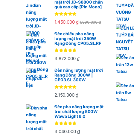
mặt trời JD-S8800 chân
quỳ cao cấp [Pin Mono]
Được xếp
1.450.000
₫
1.990.000
₫
hạng
5.00
5
sao
Đèn chiếu pha năng
lượng mặt trời 350W
Rạng Đông CP05.SL.RF
Được xếp
3.872.000
₫
hạng
5
5
sao
Đèn năng lượng mặt trời
Rạng Đông 300W |
CP03.SL 300W
Được xếp
2.150.000
₫
hạng
5
5
sao
Đèn pha năng lượng mặt
trời chất lượng 500W
Wawa Light 6.0
Được xếp
3.040.000
₫
hạng
5
5