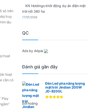
KN Holdings khởi động dự án điện mặt
ồ sộ trên
trời nổi 360 ha
Mọi truy
17/07/2026
him lậu
QC
Ads by Adpia
ọi hoạt
Đánh giá gần đây
dài hoạt
te cần có
Đèn Led pha năng lượng
mặt trời Jindian 200W
JD-8200L
T Play
Được xếp
bởi hoàng
“ngầm”
hạng
5
5
sao