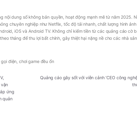
mảng nội dung số không bản quyền, hoạt động mạnh mẽ từ năm 2025. 
hỏng chuyên nghiệp như Netflix, tốc độ tải nhanh, chất lượng hình ảnh
Android, iOS và Android TV. Không chỉ kiếm tiền từ các quảng cáo cờ b
heo tháng để thu lợi bất chính, gây thiệt hại nặng nề cho các nhà sản
 gọi điện, chơi game đều ổn
V,
Quảng cáo gây sốt với viễn cảnh ‘CEO công nghệ 
 vận
th
đáp ứng
n quản