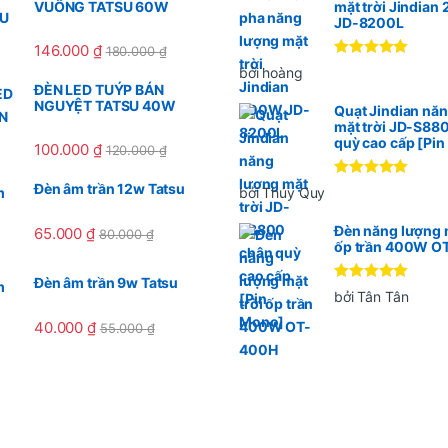
VUÔNG TATSU 60W
mặt trời Jindia
JD-8200L
146.000
₫
180.000
₫
Được xếp
bởi hoàng
hạng
5
5
ĐÈN LED TUÝP BÁN
sao
NGUYỆT TATSU 40W
Quạt Jindian nă
mặt trời JD-S88
quỳ cao cấp [Pi
100.000
₫
120.000
₫
Được xếp
Đèn âm trần 12w Tatsu
bởi Thúy Quy
hạng
5
5
sao
Đèn năng lượng m
65.000
₫
80.000
₫
ốp trần 400W O
Đèn âm trần 9w Tatsu
Được xếp
bởi Tân Tân
hạng
5
5
sao
40.000
₫
55.000
₫