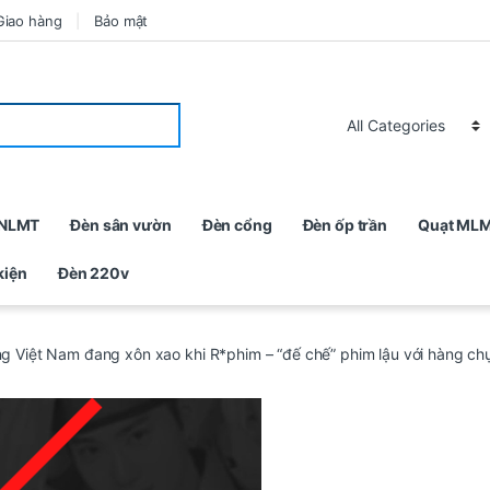
Giao hàng
Bảo mật
 NLMT
Đèn sân vườn
Đèn cổng
Đèn ốp trần
Quạt ML
kiện
Đèn 220v
Việt Nam đang xôn xao khi R*phim – “đế chế” phim lậu với hàng chục