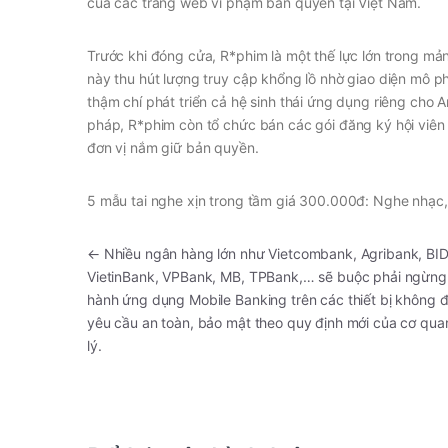
của các trang web vi phạm bản quyền tại Việt Nam.
Trước khi đóng cửa, R*phim là một thế lực lớn trong 
này thu hút lượng truy cập khổng lồ nhờ giao diện mô p
thậm chí phát triển cả hệ sinh thái ứng dụng riêng cho 
pháp, R*phim còn tổ chức bán các gói đăng ký hội viên t
đơn vị nắm giữ bản quyền.
5 mẫu tai nghe xịn trong tầm giá 300.000đ: Nghe nhạc,
←
Nhiều ngân hàng lớn như Vietcombank, Agribank, BID
VietinBank, VPBank, MB, TPBank,… sẽ buộc phải ngừng
hành ứng dụng Mobile Banking trên các thiết bị không 
yêu cầu an toàn, bảo mật theo quy định mới của cơ qua
lý.