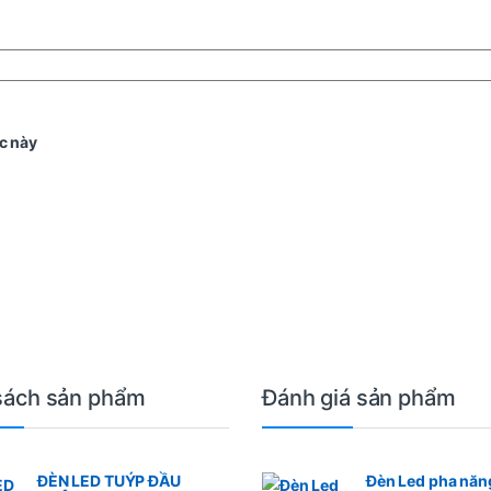
c này
sách sản phẩm
Đánh giá sản phẩm
ĐÈN LED TUÝP ĐẦU
Đèn Led pha năn