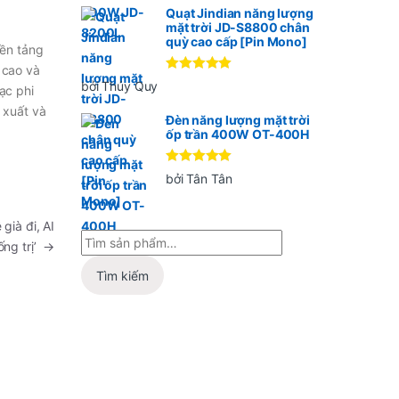
Quạt Jindian năng lượng
mặt trời JD-S8800 chân
quỳ cao cấp [Pin Mono]
Nền tảng
 cao và
Được xếp
bởi Thúy Quy
ạc phi
hạng
5
5
sao
 xuất và
Đèn năng lượng mặt trời
ốp trần 400W OT-400H
Được xếp
bởi Tân Tân
hạng
5
5
sao
già đi, AI
ống trị’
→
Tìm kiếm