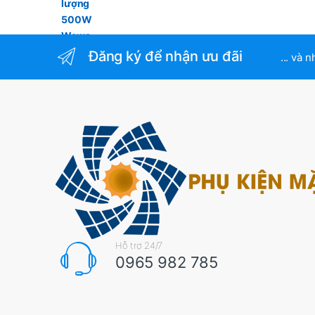
sao
Đăng ký để nhận ưu đãi
... và 
Hỗ trợ 24/7
0965 982 785