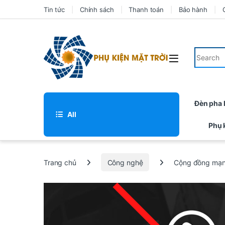
Tin tức
Chính sách
Thanh toán
Bảo hành
Đèn pha
All
Phụ 
Trang chủ
Công nghệ
Cộng đồng mạng 