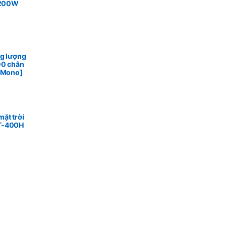
n 200W
ng lượng
00 chân
n Mono]
ặt trời
T-400H