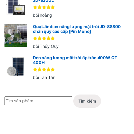
JD-8200L
Được xếp
bởi hoàng
hạng
5
5
sao
Quạt Jindian năng lượng mặt trời JD-S8800
chân quỳ cao cấp [Pin Mono]
Được xếp
bởi Thúy Quy
hạng
5
5
sao
Đèn năng lượng mặt trời ốp trần 400W OT-
400H
Được xếp
bởi Tân Tân
hạng
5
5
sao
Tìm kiếm