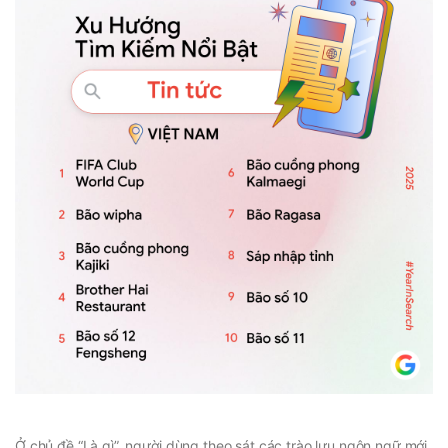
Ở chủ đề “Là gì”, người dùng theo sát các trào lưu ngôn ngữ mới