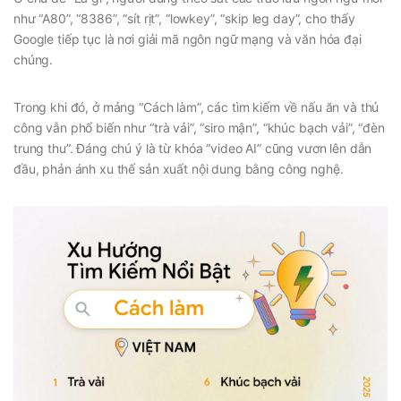
như “A80”, “8386”, “sít rịt”, “lowkey”, “skip leg day”, cho thấy
Google tiếp tục là nơi giải mã ngôn ngữ mạng và văn hóa đại
chúng.
Trong khi đó, ở mảng “Cách làm”, các tìm kiếm về nấu ăn và thủ
công vẫn phổ biến như “trà vải”, “siro mận”, “khúc bạch vải”, “đèn
trung thu”. Đáng chú ý là từ khóa “video AI” cũng vươn lên dẫn
đầu, phản ánh xu thế sản xuất nội dung bằng công nghệ.