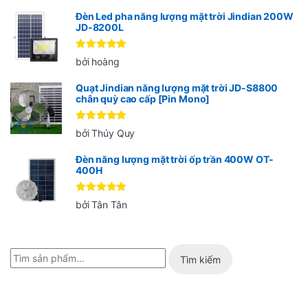
Đèn Led pha năng lượng mặt trời Jindian 200W
JD-8200L
Được xếp
bởi hoàng
hạng
5
5
sao
Quạt Jindian năng lượng mặt trời JD-S8800
chân quỳ cao cấp [Pin Mono]
Được xếp
bởi Thúy Quy
hạng
5
5
sao
Đèn năng lượng mặt trời ốp trần 400W OT-
400H
Được xếp
bởi Tân Tân
hạng
5
5
sao
Tìm kiếm