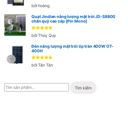
Được xếp
bởi hoàng
hạng
5
5
sao
Quạt Jindian năng lượng mặt trời JD-S8800
chân quỳ cao cấp [Pin Mono]
Được xếp
bởi Thúy Quy
hạng
5
5
sao
Đèn năng lượng mặt trời ốp trần 400W OT-
400H
Được xếp
bởi Tân Tân
hạng
5
5
sao
Tìm kiếm