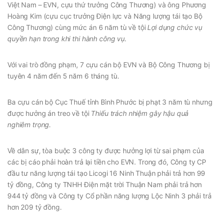
Việt Nam – EVN, cựu thứ trưởng Công Thương) và ông Phương
Hoàng Kim (cựu cục trưởng Điện lực và Năng lượng tái tạo Bộ
Công Thương) cùng mức án 6 năm tù về tội
Lợi dụng chức vụ
quyền hạn trong khi thi hành công vụ.
Với vai trò đồng phạm, 7 cựu cán bộ EVN và Bộ Công Thương bị
tuyên 4 năm đến 5 năm 6 tháng tù.
Ba cựu cán bộ Cục Thuế tỉnh Bình Phước bị phạt 3 năm tù nhưng
được hưởng án treo về tội
Thiếu trách nhiệm gây hậu quả
nghiêm trọng.
Về dân sự, tòa buộc 3 công ty được hưởng lợi từ sai phạm của
các bị cáo phải hoàn trả lại tiền cho EVN. Trong đó, Công ty CP
đầu tư năng lượng tái tạo Licogi 16 Ninh Thuận phải trả hơn 99
tỷ đồng, Công ty TNHH Điện mặt trời Thuận Nam phải trả hơn
944 tỷ đồng và Công ty Cổ phần năng lượng Lộc Ninh 3 phải trả
hơn 209 tỷ đồng.