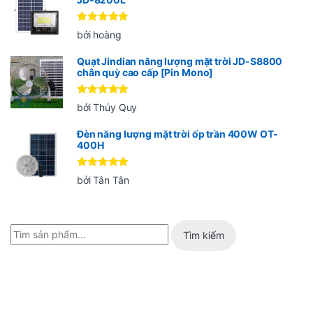
Được xếp
bởi hoàng
hạng
5
5
sao
Quạt Jindian năng lượng mặt trời JD-S8800
chân quỳ cao cấp [Pin Mono]
Được xếp
bởi Thúy Quy
hạng
5
5
sao
Đèn năng lượng mặt trời ốp trần 400W OT-
400H
Được xếp
bởi Tân Tân
hạng
5
5
sao
Tìm kiếm