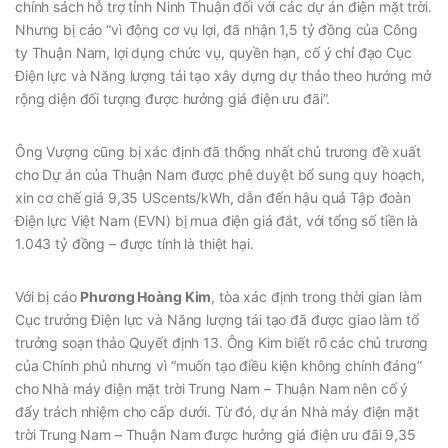
chính sách hỗ trợ tỉnh Ninh Thuận đối với các dự án điện mặt trời.
Nhưng bị cáo “vì động cơ vụ lợi, đã nhận 1,5 tỷ đồng của Công
ty Thuận Nam, lợi dụng chức vụ, quyền hạn, cố ý chỉ đạo Cục
Điện lực và Năng lượng tái tạo xây dựng dự thảo theo hướng mở
rộng diện đối tượng được hưởng giá điện ưu đãi”.
Ông Vượng cũng bị xác định đã thống nhất chủ trương đề xuất
cho Dự án của Thuận Nam được phê duyệt bổ sung quy hoạch,
xin cơ chế giá 9,35 UScents/kWh, dẫn đến hậu quả Tập đoàn
Điện lực Việt Nam (EVN) bị mua điện giá đắt, với tổng số tiền là
1.043 tỷ đồng – được tính là thiệt hại.
Với bị cáo
Phương Hoàng Kim
, tòa xác định trong thời gian làm
Cục trưởng Điện lực và Năng lượng tái tạo đã được giao làm tổ
trưởng soạn thảo Quyết định 13. Ông Kim biết rõ các chủ trương
của Chính phủ nhưng vì “muốn tạo điều kiện không chính đáng”
cho Nhà máy điện mặt trời Trung Nam – Thuận Nam nên cố ý
đẩy trách nhiệm cho cấp dưới. Từ đó, dự án Nhà máy điện mặt
trời Trung Nam – Thuận Nam được hưởng giá điện ưu đãi 9,35