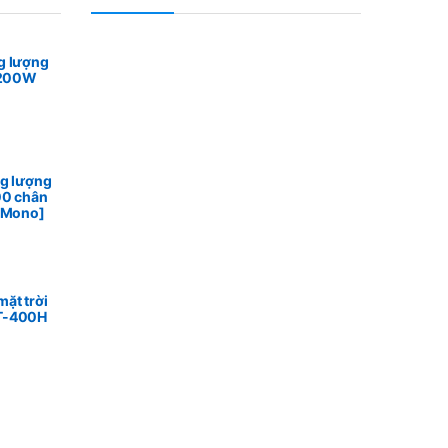
g lượng
n 200W
ng lượng
00 chân
n Mono]
ặt trời
T-400H