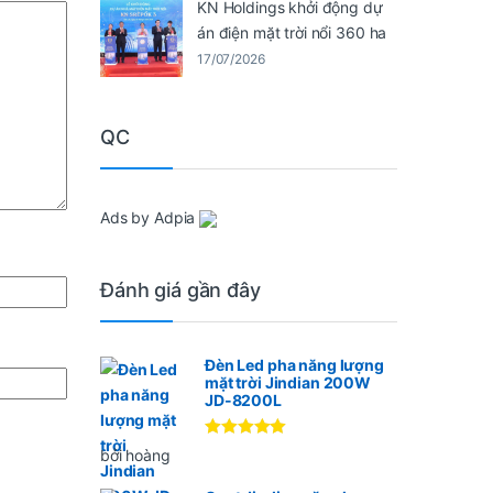
KN Holdings khởi động dự
án điện mặt trời nổi 360 ha
17/07/2026
QC
Ads by Adpia
Đánh giá gần đây
Đèn Led pha năng lượng
mặt trời Jindian 200W
JD-8200L
Được xếp
bởi hoàng
hạng
5
5
sao