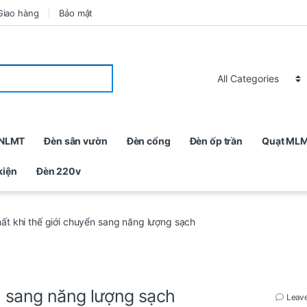
Giao hàng
Bảo mật
 NLMT
Đèn sân vườn
Đèn cổng
Đèn ốp trần
Quạt ML
kiện
Đèn 220v
ất khi thế giới chuyển sang năng lượng sạch
n sang năng lượng sạch
Leav