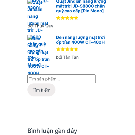
Quạt Jindian năng lượng
mặt trời JD-S8800 chân
quỳ cao cấp [Pin Mono]
Được xếp
bởi Thúy Quy
hạng
5
5
sao
Đèn năng lượng mặt trời
ốp trần 400W OT-400H
Được xếp
bởi Tân Tân
hạng
5
5
sao
Tìm kiếm
Bình luận gần đây