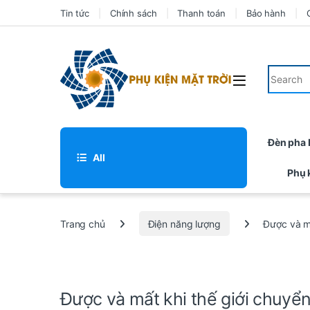
Tin tức
Chính sách
Thanh toán
Bảo hành
Đèn pha
All
Phụ 
Trang chủ
Điện năng lượng
Được và m
Được và mất khi thế giới chuyể