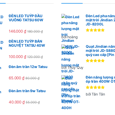
ĐÈN LED TUÝP ĐẦU
Đèn Led pha năn
VUÔNG TATSU 60W
mặt trời Jindia
JD-8200L
146.000
₫
180.000
₫
Được xếp
bởi hoàng
hạng
5
5
ĐÈN LED TUÝP BÁN
sao
NGUYỆT TATSU 40W
Quạt Jindian nă
mặt trời JD-S88
quỳ cao cấp [Pi
100.000
₫
120.000
₫
Được xếp
Đèn âm trần 12w Tatsu
bởi Thúy Quy
hạng
5
5
sao
Đèn năng lượng m
65.000
₫
80.000
₫
ốp trần 400W O
Đèn âm trần 9w Tatsu
Được xếp
bởi Tân Tân
hạng
5
5
sao
40.000
₫
55.000
₫