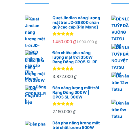
Quạt Jindian năng lượng
mặt trời JD-S8800 chân
quỳ cao cấp [Pin Mono]
Được xếp
1.450.000
₫
1.990.000
₫
hạng
5.00
5
sao
Đèn chiếu pha năng
lượng mặt trời 350W
Rạng Đông CP05.SL.RF
Được xếp
3.872.000
₫
hạng
5
5
sao
Đèn năng lượng mặt trời
Rạng Đông 300W |
CP03.SL 300W
Được xếp
2.150.000
₫
hạng
5
5
sao
Đèn pha năng lượng mặt
trời chất lượng 500W