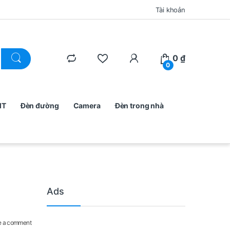
Tài khoản
0
₫
0
MT
Đèn đường
Camera
Đèn trong nhà
Ads
e a comment