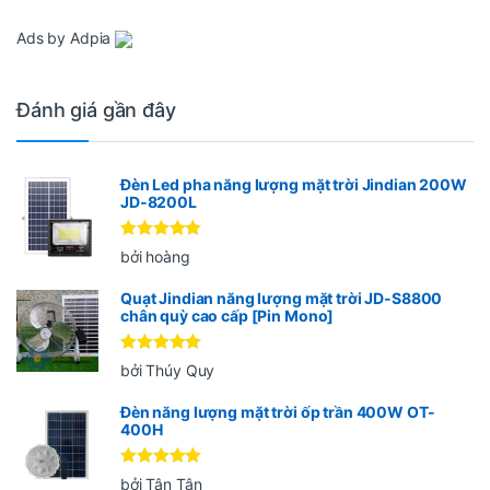
Ads by Adpia
Đánh giá gần đây
Đèn Led pha năng lượng mặt trời Jindian 200W
JD-8200L
Được xếp
bởi hoàng
hạng
5
5
sao
Quạt Jindian năng lượng mặt trời JD-S8800
chân quỳ cao cấp [Pin Mono]
Được xếp
bởi Thúy Quy
hạng
5
5
sao
Đèn năng lượng mặt trời ốp trần 400W OT-
400H
Được xếp
bởi Tân Tân