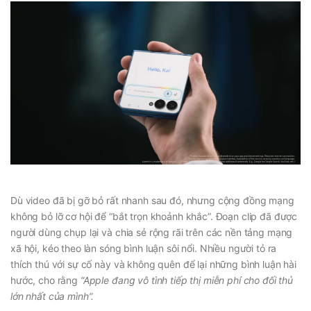
Dù video đã bị gỡ bỏ rất nhanh sau đó, nhưng cộng đồng mạng
không bỏ lỡ cơ hội để “bắt trọn khoảnh khắc”. Đoạn clip đã được
người dùng chụp lại và chia sẻ rộng rãi trên các nền tảng mạng
xã hội, kéo theo làn sóng bình luận sôi nổi. Nhiều người tỏ ra
thích thú với sự cố này và không quên để lại những bình luận hài
hước, cho rằng
“Apple đang vô tình tiếp thị miễn phí cho đối thủ
lớn nhất của mình”.