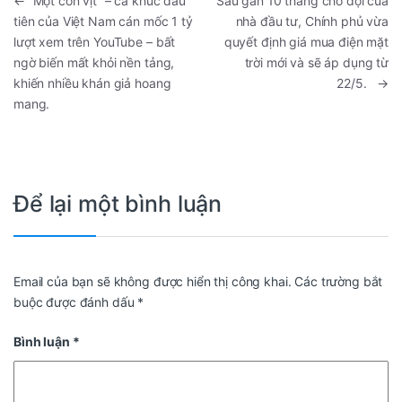
←
“Một con vịt” – ca khúc đầu
Sau gần 10 tháng chờ đợi của
tiên của Việt Nam cán mốc 1 tỷ
nhà đầu tư, Chính phủ vừa
lượt xem trên YouTube – bất
quyết định giá mua điện mặt
ngờ biến mất khỏi nền tảng,
trời mới và sẽ áp dụng từ
khiến nhiều khán giả hoang
22/5.
→
mang.
Để lại một bình luận
Email của bạn sẽ không được hiển thị công khai.
Các trường bắt
buộc được đánh dấu
*
Bình luận
*