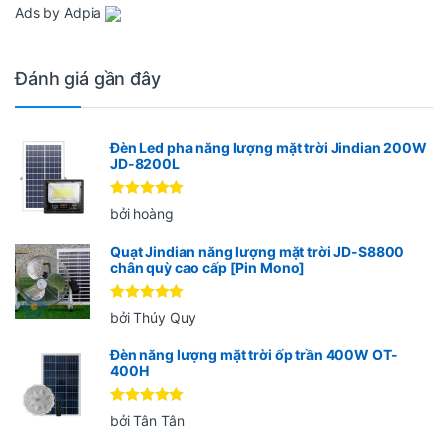
Ads by Adpia
Đánh giá gần đây
Đèn Led pha năng lượng mặt trời Jindian 200W
JD-8200L
Được xếp
bởi hoàng
hạng
5
5
sao
Quạt Jindian năng lượng mặt trời JD-S8800
chân quỳ cao cấp [Pin Mono]
Được xếp
bởi Thúy Quy
hạng
5
5
sao
Đèn năng lượng mặt trời ốp trần 400W OT-
400H
Được xếp
bởi Tân Tân
hạng
5
5
sao