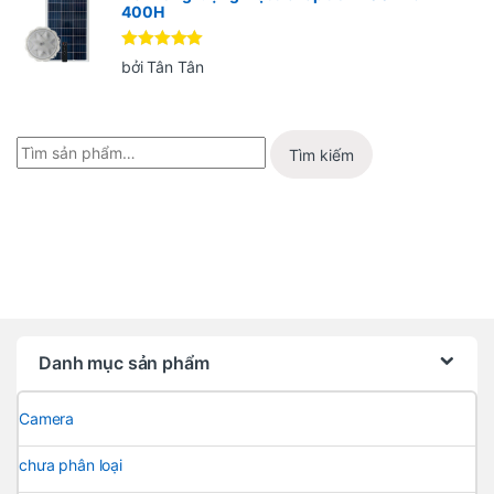
400H
Được xếp
bởi Tân Tân
hạng
5
5
sao
Tìm kiếm
Danh mục sản phẩm
Camera
chưa phân loại