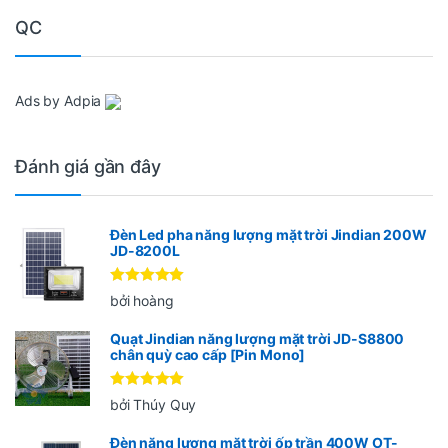
QC
Ads by Adpia
Đánh giá gần đây
Đèn Led pha năng lượng mặt trời Jindian 200W
JD-8200L
Được xếp
bởi hoàng
hạng
5
5
sao
Quạt Jindian năng lượng mặt trời JD-S8800
chân quỳ cao cấp [Pin Mono]
Được xếp
bởi Thúy Quy
hạng
5
5
sao
Đèn năng lượng mặt trời ốp trần 400W OT-