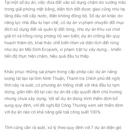
Tại một số dự án, việc đưa đất vào sử dụng chậm do vướng mắc
trong giải phóng mặt bằng, diện tích đất được giao cũng như hạ
tầng đấu nối cấp nước, điện không đồng bộ. Số dự án khác do
năng lực nhà đầu tư hạn chế, có dự án vi phạm chuyển đổi mục
đích sử dụng đất và quản lý đất rừng, như dự án Khu vui chơi
giải trí và trồng rừng phòng hộ ven biển; dự án chồng lấn quy
hoạch thăm dò, khai thác chế biến titan và diện tích đất rừng
như dự án Mũi Dinh Ecopark, vi phạm trật tự xây dựng… khiến
tiến độ thực hiện chậm, hiệu quả đầu tư thấp.
Khắc phục những sai phạm trong cấp phép các dự án năng
lượng tái tạo tại tỉnh Ninh Thuận, Thanh tra Chính phủ đề nghị
tỉnh này rà soát, có phương án thống nhất với nhà đầu tư tạm
dừng, giãn tiến độ tại các dự án đã cấp quyết định chủ trương
nhưng chưa xây dựng. Với số dự án đang trình thẩm định bổ
sung quy định, chỉ đề nghị Bộ Công Thương xem xét thẩm định
với dự án nào có khả năng giải toả công suất 100%.
Tỉnh cũng cần rà soát, xử lý theo quy định với 7 dự án điện gió