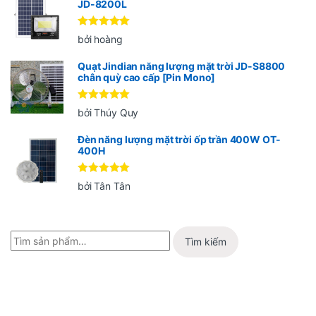
JD-8200L
Được xếp
bởi hoàng
hạng
5
5
sao
Quạt Jindian năng lượng mặt trời JD-S8800
chân quỳ cao cấp [Pin Mono]
Được xếp
bởi Thúy Quy
hạng
5
5
sao
Đèn năng lượng mặt trời ốp trần 400W OT-
400H
Được xếp
bởi Tân Tân
hạng
5
5
sao
Tìm kiếm