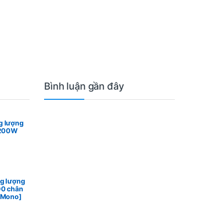
Bình luận gần đây
g lượng
n 200W
ng lượng
00 chân
n Mono]