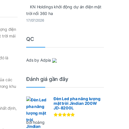
KN Holdings khởi động dự án điện mặt
trời nổi 360 ha
17/07/2026
ượng điện
 trời mái
QC
đó là
Ads by Adpia
Đánh giá gần đây
của các
trong khu
Đèn Led pha năng lượng
mặt trời Jindian 200W
JD-8200L
hất định,
Được xếp
bởi hoàng
hạng
5
5
sao