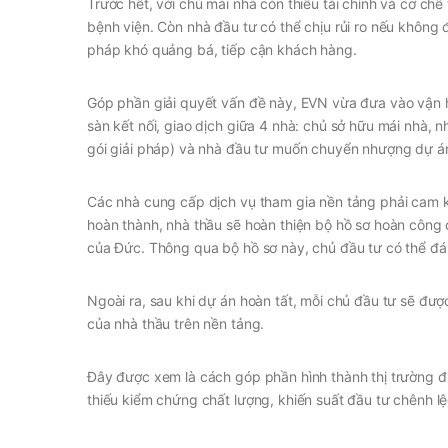
Trước hết, với chủ mái nhà còn thiếu tài chính và cơ chế
bệnh viện. Còn nhà đầu tư có thể chịu rủi ro nếu không 
pháp khó quảng bá, tiếp cận khách hàng.
Góp phần giải quyết vấn đề này, EVN vừa đưa vào vận 
sàn kết nối, giao dịch giữa 4 nhà: chủ sở hữu mái nhà, 
gói giải pháp) và nhà đầu tư muốn chuyển nhượng dự án 
Các nhà cung cấp dịch vụ tham gia nền tảng phải cam kế
hoàn thành, nhà thầu sẽ hoàn thiện bộ hồ sơ hoàn công c
của Đức. Thông qua bộ hồ sơ này, chủ đầu tư có thể đá
Ngoài ra, sau khi dự án hoàn tất, mỗi chủ đầu tư sẽ đượ
của nhà thầu trên nền tảng.
Đây được xem là cách góp phần hình thành thị trường điệ
thiếu kiểm chứng chất lượng, khiến suất đầu tư chênh l