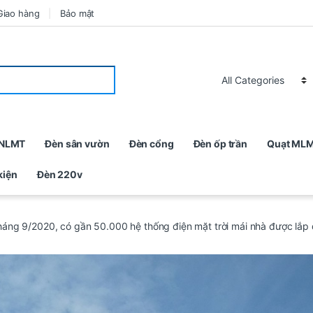
Giao hàng
Bảo mật
 NLMT
Đèn sân vườn
Đèn cổng
Đèn ốp trần
Quạt ML
kiện
Đèn 220v
háng 9/2020, có gần 50.000 hệ thống điện mặt trời mái nhà được lắp 