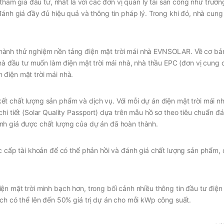
 tham gia đầu tư, nhất là với các đơn vị quản lý tài sản công như trườn
đánh giá đầy đủ hiệu quả và thông tin pháp lý. Trong khi đó, nhà cung
hành thử nghiệm nền tảng điện mặt trời mái nhà EVNSOLAR. Về cơ bản
nhà đầu tư muốn làm điện mặt trời mái nhà, nhà thầu EPC (đơn vị cung 
điện mặt trời mái nhà.
t chất lượng sản phẩm và dịch vụ. Với mỗi dự án điện mặt trời mái nh
hi tiết (Solar Quality Passport) dựa trên mẫu hồ sơ theo tiêu chuẩn đá
nh giá được chất lượng của dự án đã hoàn thành.
c cấp tài khoản để có thể phản hồi và đánh giá chất lượng sản phẩm, 
n mặt trời minh bạch hơn, trong bối cảnh nhiều thông tin đầu tư điện 
ệch có thể lên đến 50% giá trị dự án cho mỗi kWp công suất.