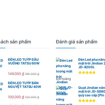
sách sản phẩm
Đánh giá sản phẩm
ĐÈN LED TUÝP ĐẦU
Đèn Led pha năn
VUÔNG TATSU 60W
mặt trời Jindia
JD-8200L
146.000
₫
180.000
₫
Được xếp
bởi hoàng
hạng
5
5
ĐÈN LED TUÝP BÁN
sao
NGUYỆT TATSU 40W
Quạt Jindian nă
mặt trời JD-S88
quỳ cao cấp [Pi
100.000
₫
120.000
₫