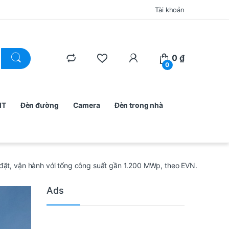
Tài khoản
0
₫
0
MT
Đèn đường
Camera
Đèn trong nhà
đặt, vận hành với tổng công suất gần 1.200 MWp, theo EVN.
Ads