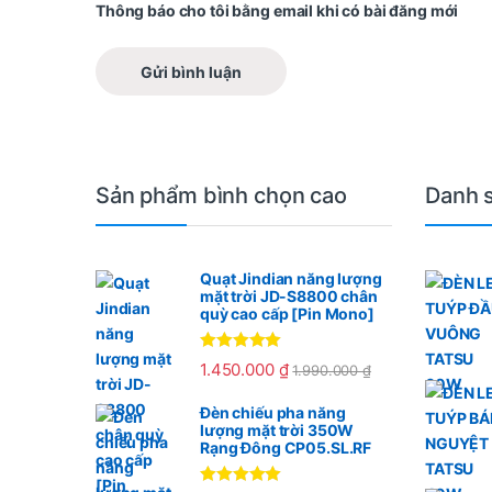
Thông báo cho tôi bằng email khi có bài đăng mới
Sản phẩm bình chọn cao
Danh 
Quạt Jindian năng lượng
mặt trời JD-S8800 chân
quỳ cao cấp [Pin Mono]
Được xếp
1.450.000
₫
1.990.000
₫
hạng
5.00
5
sao
Đèn chiếu pha năng
lượng mặt trời 350W
Rạng Đông CP05.SL.RF