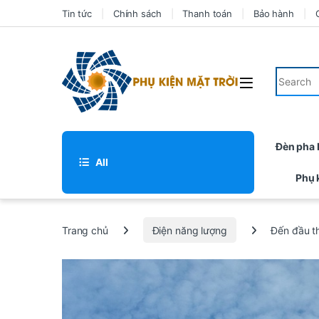
Tin tức
Chính sách
Thanh toán
Bảo hành
Đèn pha
All
Phụ 
Trang chủ
Điện năng lượng
Đến đầu t