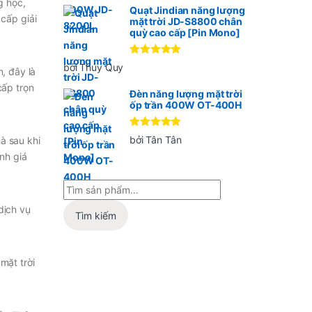
g học,
Quạt Jindian năng lượng
 cấp giải
mặt trời JD-S8800 chân
quỳ cao cấp [Pin Mono]
Được xếp
bởi Thúy Quy
, đây là
hạng
5
5
sao
cấp trọn
Đèn năng lượng mặt trời
ốp trần 400W OT-400H
Được xếp
bởi Tân Tân
à sau khi
hạng
5
5
nh giá
sao
dịch vụ
Tìm kiếm
mặt trời