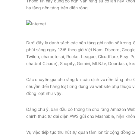
Thông tin này củng cố nghi vấn rằng sự cố lần này không
hạ tầng nền tảng trên diện rộng.
Dưới đây là danh sách các nền tảng ghi nhận số lượng lớ
phút sáng ngày 13/6 theo giờ Việt Nam: Discord, Google
Twitch, character.ai, Rocket League, Cloudflare, Etsy,
chatbot Claude), Shopify, Gemini, MLB.tv, Doordash, kea
Các chuyên gia cho rằng khi các dịch vụ nền tảng như G
chuyền đến hàng loạt ứng dụng và website phụ thuộc vào
đồng loạt như vậy.
Đáng chú ý, ban đầu có thông tin cho rằng Amazon Web 
chính thức từ đại diện AWS gửi cho Mashable, hiện không
Vụ việc tiếp tục thu hút sự quan tâm lớn từ cộng đồng 