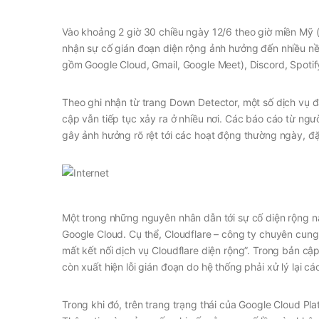
Vào khoảng 2 giờ 30 chiều ngày 12/6 theo giờ miền Mỹ (
nhận sự cố gián đoạn diện rộng ảnh hưởng đến nhiều nền
gồm Google Cloud, Gmail, Google Meet), Discord, Spotif
Theo ghi nhận từ trang Down Detector, một số dịch vụ đ
cập vẫn tiếp tục xảy ra ở nhiều nơi. Các báo cáo từ ngư
gây ảnh hưởng rõ rệt tới các hoạt động thường ngày, đặc
Một trong những nguyên nhân dẫn tới sự cố diện rộng n
Google Cloud. Cụ thể, Cloudflare – công ty chuyên cung
mất kết nối dịch vụ Cloudflare diện rộng”. Trong bản cậ
còn xuất hiện lỗi gián đoạn do hệ thống phải xử lý lại 
Trong khi đó, trên trang trạng thái của Google Cloud P