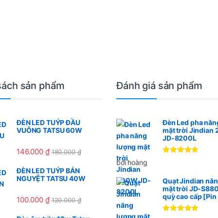
sách sản phẩm
Đánh giá sản phẩm
ĐÈN LED TUÝP ĐẦU
Đèn Led pha năn
VUÔNG TATSU 60W
mặt trời Jindia
JD-8200L
146.000
₫
180.000
₫
Được xếp
bởi hoàng
hạng
5
5
ĐÈN LED TUÝP BÁN
sao
NGUYỆT TATSU 40W
Quạt Jindian nă
mặt trời JD-S88
quỳ cao cấp [Pi
100.000
₫
120.000
₫
Được xếp