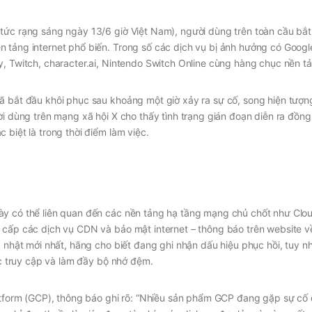
tức rạng sáng ngày 13/6 giờ Việt Nam), người dùng trên toàn cầu bắt
 tảng internet phổ biến. Trong số các dịch vụ bị ảnh hưởng có Googl
y, Twitch, character.ai, Nintendo Switch Online cùng hàng chục nền t
ã bắt đầu khôi phục sau khoảng một giờ xảy ra sự cố, song hiện tượng 
ời dùng trên mạng xã hội X cho thấy tình trạng gián đoạn diễn ra đồng
 biệt là trong thời điểm làm việc.
ày có thể liên quan đến các nền tảng hạ tầng mạng chủ chốt như Clou
 cấp các dịch vụ CDN và bảo mật internet – thông báo trên website v
p nhật mới nhất, hãng cho biết đang ghi nhận dấu hiệu phục hồi, tuy n
các truy cập và làm đầy bộ nhớ đệm.
latform (GCP), thông báo ghi rõ: “Nhiều sản phẩm GCP đang gặp sự cố 