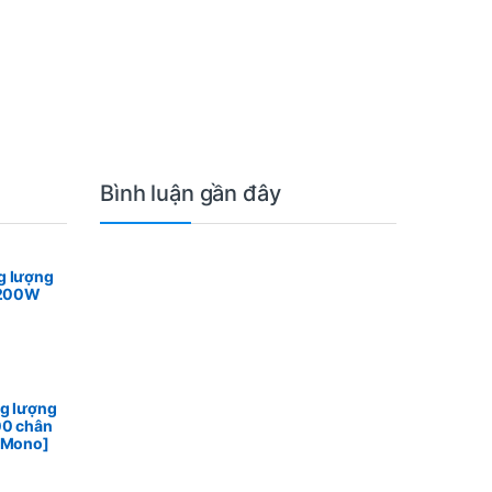
Bình luận gần đây
g lượng
n 200W
ng lượng
00 chân
n Mono]