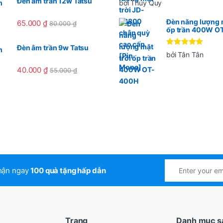
Đèn âm trần 12w Tatsu
bởi Thúy Quy
hạng
5
5
sao
Đèn năng lượng m
65.000
₫
80.000
₫
ốp trần 400W O
Đèn âm trần 9w Tatsu
Được xếp
bởi Tân Tân
hạng
5
5
sao
40.000
₫
55.000
₫
nhận ngay
100 quà tặng hấp dẫn
Trang
Danh mục s