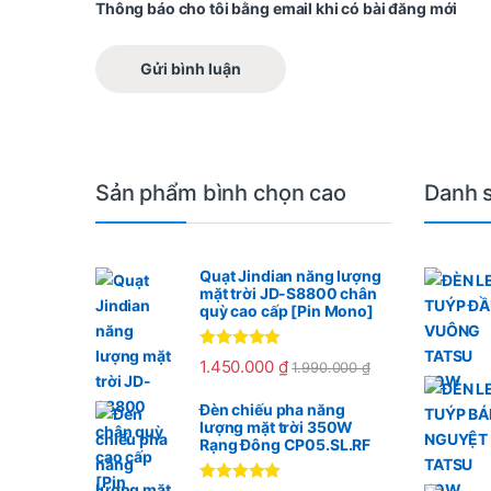
Thông báo cho tôi bằng email khi có bài đăng mới
Sản phẩm bình chọn cao
Danh 
Quạt Jindian năng lượng
mặt trời JD-S8800 chân
quỳ cao cấp [Pin Mono]
Được xếp
1.450.000
₫
1.990.000
₫
hạng
5.00
5
sao
Đèn chiếu pha năng
lượng mặt trời 350W
Rạng Đông CP05.SL.RF