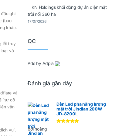
KN Holdings khởi động dự án điện mặt
 đầu ghi
trời nổi 360 ha
e (bao
17/07/2026
ảng khác.
QC
lỗi truy
 loạt và
Ads by Adpia
Đánh giá gần đây
dflare và
ề “sự cố
Đèn Led pha năng lượng
hiên vẫn
mặt trời Jindian 200W
JD-8200L
Được xếp
bởi hoàng
dịch vụ”.
hạng
5
5
sao