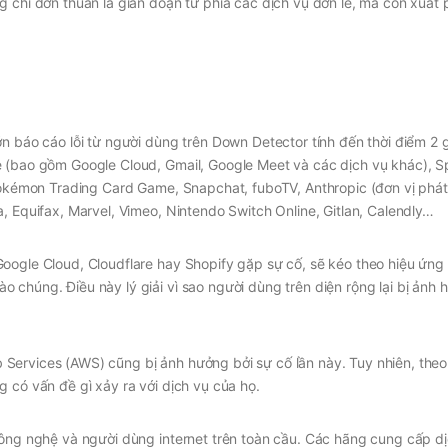
 chỉ đơn thuần là gián đoạn từ phía các dịch vụ đơn lẻ, mà còn xuất 
n báo cáo lỗi từ người dùng trên Down Detector tính đến thời điểm 2 
 (bao gồm Google Cloud, Gmail, Google Meet và các dịch vụ khác), Sp
 Pokémon Trading Card Game, Snapchat, fuboTV, Anthropic (đơn vị phát 
, Equifax, Marvel, Vimeo, Nintendo Switch Online, Gitlan, Calendly…
oogle Cloud, Cloudflare hay Shopify gặp sự cố, sẽ kéo theo hiệu ứng
 chúng. Điều này lý giải vì sao người dùng trên diện rộng lại bị ảnh
Services (AWS) cũng bị ảnh hưởng bởi sự cố lần này. Tuy nhiên, theo
 có vấn đề gì xảy ra với dịch vụ của họ.
công nghệ và người dùng internet trên toàn cầu. Các hãng cung cấp dị