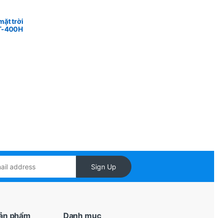
ặt trời
T-400H
Sign Up
ản phẩm
Danh mục