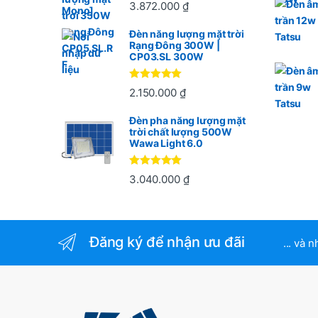
Được xếp
3.872.000
₫
hạng
5
5
sao
Đèn năng lượng mặt trời
Rạng Đông 300W |
CP03.SL 300W
Được xếp
2.150.000
₫
hạng
5
5
sao
Đèn pha năng lượng mặt
trời chất lượng 500W
Wawa Light 6.0
Được xếp
3.040.000
₫
hạng
5
5
sao
Đăng ký để nhận ưu đãi
... và 