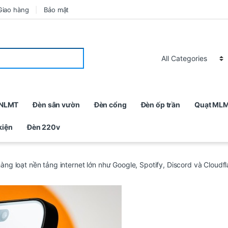
Giao hàng
Bảo mật
 NLMT
Đèn sân vườn
Đèn cổng
Đèn ốp trần
Quạt ML
kiện
Đèn 220v
àng loạt nền tảng internet lớn như Google, Spotify, Discord và Clou