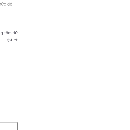
 mức độ
ng tâm dữ
liệu
→