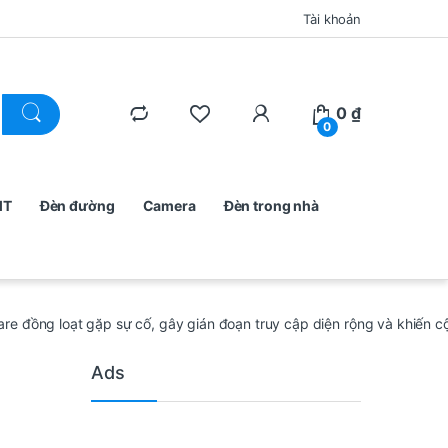
Tài khoản
0
₫
0
MT
Đèn đường
Camera
Đèn trong nhà
dflare đồng loạt gặp sự cố, gây gián đoạn truy cập diện rộng và khiế
Ads