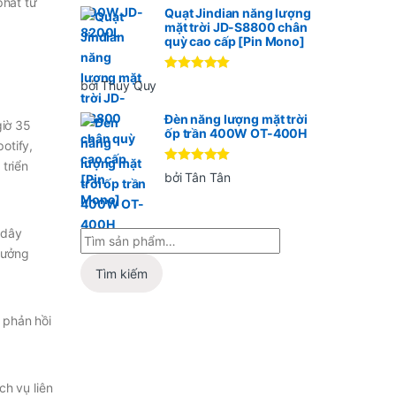
phát từ
Quạt Jindian năng lượng
mặt trời JD-S8800 chân
quỳ cao cấp [Pin Mono]
Được xếp
bởi Thúy Quy
hạng
5
5
sao
Đèn năng lượng mặt trời
giờ 35
ốp trần 400W OT-400H
otify,
triển
Được xếp
bởi Tân Tân
hạng
5
5
sao
 dây
 hưởng
Tìm kiếm
 phản hồi
ch vụ liên