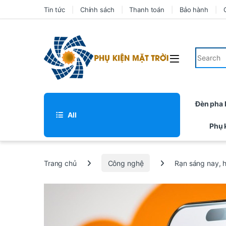
Tin tức
Chính sách
Thanh toán
Bảo hành
Đèn pha
All
Phụ 
Trang chủ
Công nghệ
Rạn sáng nay, h