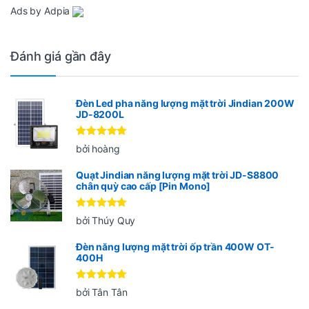
Ads by Adpia
Đánh giá gần đây
Đèn Led pha năng lượng mặt trời Jindian 200W
JD-8200L
Được xếp
bởi hoàng
hạng
5
5
sao
Quạt Jindian năng lượng mặt trời JD-S8800
chân quỳ cao cấp [Pin Mono]
Được xếp
bởi Thúy Quy
hạng
5
5
sao
Đèn năng lượng mặt trời ốp trần 400W OT-
400H
Được xếp
bởi Tân Tân
hạng
5
5
sao