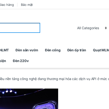
Giao hàng
Bảo mật
 NLMT
Đèn sân vườn
Đèn cổng
Đèn ốp trần
Quạt ML
kiện
Đèn 220v
ều nền tảng công nghệ đang thương mại hóa các dịch vụ API ở mức ca