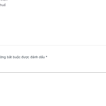
thuế
ường bắt buộc được đánh dấu
*