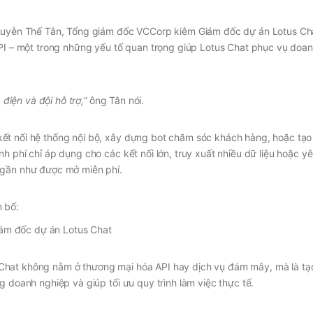
Nguyễn Thế Tân, Tổng giám đốc VCCorp kiêm Giám đốc dự án Lotus Ch
API – một trong những yếu tố quan trọng giúp Lotus Chat phục vụ doa
 điện và đội hỗ trợ,”
ông Tân nói.
ết nối hệ thống nội bộ, xây dựng bot chăm sóc khách hàng, hoặc tạo 
h phí chỉ áp dụng cho các kết nối lớn, truy xuất nhiều dữ liệu hoặc y
 gần như được mở miễn phí.
ám đốc dự án Lotus Chat
Chat không nằm ở thương mại hóa API hay dịch vụ đám mây, mà là tạ
g doanh nghiệp và giúp tối ưu quy trình làm việc thực tế.