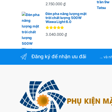
Được xếp
2.150.000
₫
hạng
5
5
sao
Đèn pha năng lượng mặt
trời chất lượng 500W
Wawa Light 6.0
Được xếp
3.040.000
₫
hạng
5
5
sao
Đăng ký để nhận ưu đãi
... và 