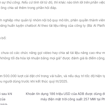
ự thủ công. Nếu cứ tính lời từ đó, thì khác nào tính lời trên phần việ
”
ông chia sẻ thêm trong phần hỏi đáp.
anh nghiệp như quản lý nhóm nội bộ quy mô lớn, phân quyền thành viên c
ăng huấn luyện chatbot AI theo tài liệu riêng của công ty (Biz AI Platf
 chưa có các chức năng gọi video hay chia sẻ tài liệu nâng cao như m
“không tối đa hóa lợi nhuận bằng mọi giá” được đánh giá là điểm cộng,
00.000 lượt cài đặt chỉ trong vài tuần, và nếu duy trì tốc độ hiện tạ
u người dùng trước khi kết thúc quý III/2025.
 sau khi
Khoản tín dụng 186 triệu USD của ADB được dùng đ
 của
máy điện mặt trời công suất 257 MW tại P
trích