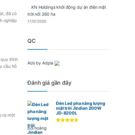
KN Holdings khởi động dự án điện mặt
at, đã có
trời nổi 360 ha
nh nghiệp
17/07/2026
QC
quy trình
Ads by Adpia
êu cầu hỗ
Đánh giá gần đây
Đèn Led pha năng lượng
mặt trời Jindian 200W
JD-8200L
o ra một
Được xếp
bởi hoàng
hạng
5
5
sao