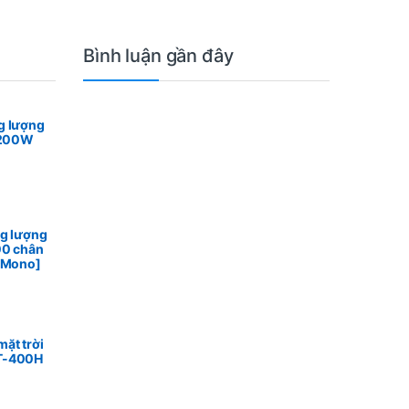
Bình luận gần đây
g lượng
n 200W
ng lượng
00 chân
n Mono]
ặt trời
T-400H