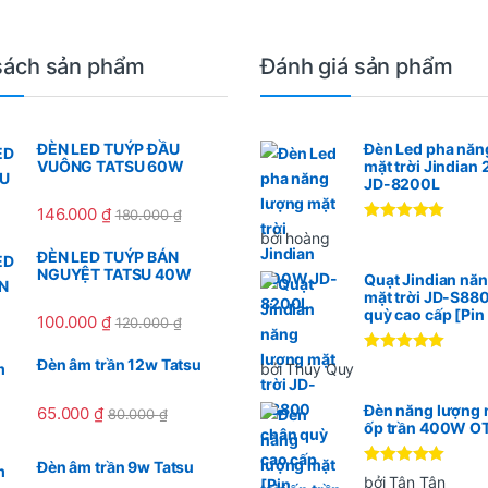
sách sản phẩm
Đánh giá sản phẩm
ĐÈN LED TUÝP ĐẦU
Đèn Led pha năn
VUÔNG TATSU 60W
mặt trời Jindia
JD-8200L
146.000
₫
180.000
₫
Được xếp
bởi hoàng
hạng
5
5
ĐÈN LED TUÝP BÁN
sao
NGUYỆT TATSU 40W
Quạt Jindian nă
mặt trời JD-S88
quỳ cao cấp [Pi
100.000
₫
120.000
₫
Được xếp
Đèn âm trần 12w Tatsu
bởi Thúy Quy
hạng
5
5
sao
Đèn năng lượng m
65.000
₫
80.000
₫
ốp trần 400W O
Đèn âm trần 9w Tatsu
Được xếp
bởi Tân Tân