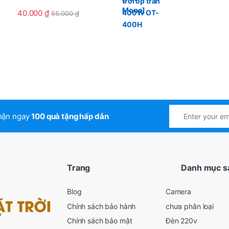
hạng
5
5
sao
40.000
₫
55.000
₫
nhận ngay
100 quà tặng hấp dẫn
Trang
Danh mục s
Blog
Camera
Chính sách bảo hành
chưa phân loại
Chính sách bảo mật
Đèn 220v