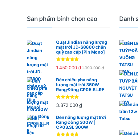
Sản phẩm bình chọn cao
Danh 
Quạt Jindian năng lượng
mặt trời JD-S8800 chân
quỳ cao cấp [Pin Mono]
Được xếp
1.450.000
₫
1.990.000
₫
hạng
5.00
5
sao
Đèn chiếu pha năng
lượng mặt trời 350W
Rạng Đông CP05.SL.RF
Được xếp
3.872.000
₫
hạng
5
5
sao
Đèn năng lượng mặt trời
Rạng Đông 300W |
CP03.SL 300W