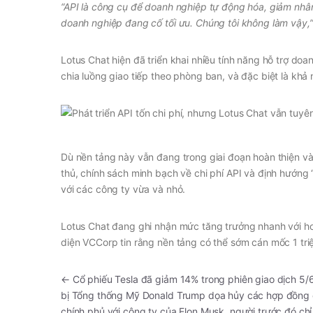
“API là công cụ để doanh nghiệp tự động hóa, giảm nhân s
doanh nghiệp đang cố tối ưu. Chúng tôi không làm vậy,
Lotus Chat hiện đã triển khai nhiều tính năng hỗ trợ do
chia luồng giao tiếp theo phòng ban, và đặc biệt là khả n
Dù nền tảng này vẫn đang trong giai đoạn hoàn thiện và
thủ, chính sách minh bạch về chi phí API và định hướng 
với các công ty vừa và nhỏ.
Lotus Chat đang ghi nhận mức tăng trưởng nhanh với hơn 5
diện VCCorp tin rằng nền tảng có thể sớm cán mốc 1 triệ
←
Cổ phiếu Tesla đã giảm 14% trong phiên giao dịch 5/6
bị Tổng thống Mỹ Donald Trump dọa hủy các hợp đồng
chính phủ với công ty của Elon Musk, người trước đó chỉ 