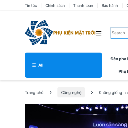
Tin tức
Chính sách
Thanh toán
Bảo hành
Đèn pha
All
Phụ 
Trang chủ
Công nghệ
Không giống nhi