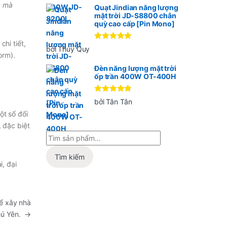
c mà
Quạt Jindian năng lượng
mặt trời JD-S8800 chân
quỳ cao cấp [Pin Mono]
hi tiết,
Được xếp
bởi Thúy Quy
hạng
5
5
orm).
sao
Đèn năng lượng mặt trời
ốp trần 400W OT-400H
Được xếp
bởi Tân Tân
hạng
5
5
ột số đối
sao
 đặc biệt
Tìm kiếm
i, đại
ể xây nhà
hú Yên.
→