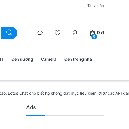
Tài khoản
0
₫
0
MT
Đèn đường
Camera
Đèn trong nhà
o, Lotus Chat cho biết họ không đặt mục tiêu kiếm lời từ các API dà
Ads