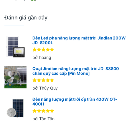
Đánh giá gần đây
Đèn Led pha năng lượng mặt trời Jindian 200W
JD-8200L
Được xếp
bởi hoàng
hạng
5
5
sao
Quạt Jindian năng lượng mặt trời JD-S8800
chân quỳ cao cấp [Pin Mono]
Được xếp
bởi Thúy Quy
hạng
5
5
sao
Đèn năng lượng mặt trời ốp trần 400W OT-
400H
Được xếp
bởi Tân Tân
hạng
5
5
sao