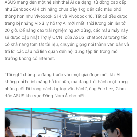
ASUS mang đến một hệ sinh thái AI đa dạng, từ dòng cao cấp
như Zenbook A14 chỉ nặng chưa đầy 1kg đến các mẫu phổ
thông hơn như Vivobook S14 và Vivobook 16. Tất cả đều được
trang bị những vi xử lý hỗ trợ AI mới nhất, thời lượng pin lên tới
20 giờ. Để nâng cao trải nghiệm người dùng, các mẫu máy này
sẽ được cập nhật Trợ lý OMNI của ASUS, chatbot AI tương tác
có khả năng tóm tắt tài liệu, chuyển giọng nói thành văn bản và
trả lời các câu hỏi liên quan đến nội dung tệp tin trong môi
trường không có Internet.
“Tôi nghĩ chúng ta đang bước vào một giai đoạn mới, khi AI
không chỉ là tính năng hỗ trợ nữa, mà đang trở thành một trong
những cốt lõi trong cách laptop vận hành”, ông Eric Lee, Giám
đốc ASUS khu vực Đông Nam Á cho biết.