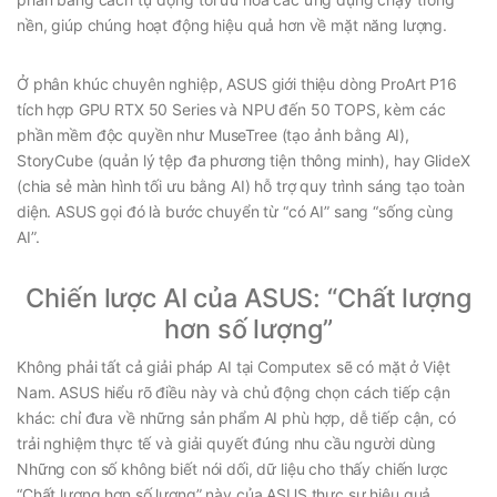
nền, giúp chúng hoạt động hiệu quả hơn về mặt năng lượng.
Ở phân khúc chuyên nghiệp, ASUS giới thiệu dòng ProArt P16
tích hợp GPU RTX 50 Series và NPU đến 50 TOPS, kèm các
phần mềm độc quyền như MuseTree (tạo ảnh bằng AI),
StoryCube (quản lý tệp đa phương tiện thông minh), hay GlideX
(chia sẻ màn hình tối ưu bằng AI) hỗ trợ quy trình sáng tạo toàn
diện. ASUS gọi đó là bước chuyển từ “có AI” sang “sống cùng
AI”.
Chiến lược AI của ASUS: “Chất lượng
hơn số lượng”
Không phải tất cả giải pháp AI tại Computex sẽ có mặt ở Việt
Nam. ASUS hiểu rõ điều này và chủ động chọn cách tiếp cận
khác: chỉ đưa về những sản phẩm AI phù hợp, dễ tiếp cận, có
trải nghiệm thực tế và giải quyết đúng nhu cầu người dùng
Những con số không biết nói dối, dữ liệu cho thấy chiến lược
“Chất lượng hơn số lượng” này của ASUS thực sự hiệu quả.