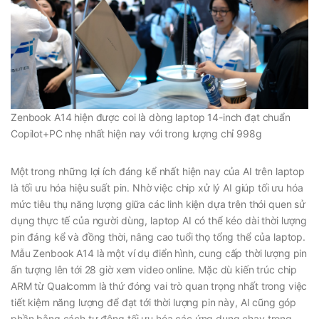
Zenbook A14 hiện được coi là dòng laptop 14-inch đạt chuẩn
Copilot+PC nhẹ nhất hiện nay với trong lượng chỉ 998g
Một trong những lợi ích đáng kể nhất hiện nay của AI trên laptop
là tối ưu hóa hiệu suất pin. Nhờ việc chip xử lý AI giúp tối ưu hóa
mức tiêu thụ năng lượng giữa các linh kiện dựa trên thói quen sử
dụng thực tế của người dùng, laptop AI có thể kéo dài thời lượng
pin đáng kể và đồng thời, nâng cao tuổi thọ tổng thể của laptop.
Mẫu Zenbook A14 là một ví dụ điển hình, cung cấp thời lượng pin
ấn tượng lên tới 28 giờ xem video online. Mặc dù kiến trúc chip
ARM từ Qualcomm là thứ đóng vai trò quan trọng nhất trong việc
tiết kiệm năng lượng để đạt tới thời lượng pin này, AI cũng góp
phần bằng cách tự động tối ưu hóa các ứng dụng chạy trong