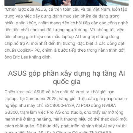
“Chiến lược của ASUS, cả trên toàn cầu và tại Việt Nam, luôn tập
trung vào việc xây dựng danh mục sản phẩm đa dạng trong
nhiều phân khúc, nhằm mang đến cơ hội tiếp cận các công nghệ
tiên tiến nhất cho mọi đối tượng người dùng. Với chúng tôi, việc
tiên phong giới thiệu các mẫu laptop AI trang bị những dòng
chip hỗ trợ AI mới nhất đến thị trường, đặc biệt là các dòng đạt
chuẩn Copilot+ PC, chính là bước tiếp theo trong hành trình đó”,
ông Eric Lee khẳng định.
ASUS góp phần xây dựng hạ tầng AI
quốc gia
Chiến lược của ASUS về bản chất đã vượt ra khỏi giới hạn
laptop. Tại Computex 2025, hãng giới thiệu các giải pháp doanh
nghiệp như máy chủ ESC8000-E12P, AI POD dùng NVIDIA
GB300, trạm làm việc Pro WS cho studio, cho thấy sự mở rộng
mạnh mẽ ở tầng hạ tầng, mà ít thương hiệu có thể theo đuổi một
cách nhất quán. Để thúc đẩy phát triển hệ sinh thái AI này tại thị
trường Việt Nam, ASUS và Công ty Cổ phần Thế Giới Số