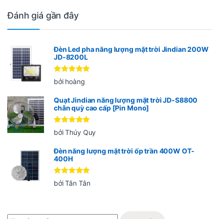
Đánh giá gần đây
Đèn Led pha năng lượng mặt trời Jindian 200W
JD-8200L
Được xếp
bởi hoàng
hạng
5
5
sao
Quạt Jindian năng lượng mặt trời JD-S8800
chân quỳ cao cấp [Pin Mono]
Được xếp
bởi Thúy Quy
hạng
5
5
sao
Đèn năng lượng mặt trời ốp trần 400W OT-
400H
Được xếp
bởi Tân Tân
hạng
5
5
sao