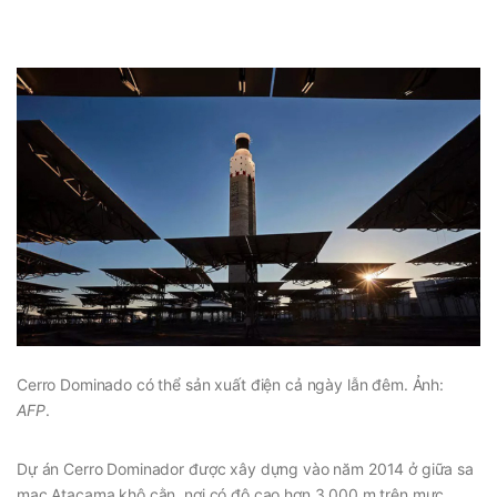
Cerro Dominado có thể sản xuất điện cả ngày lẫn đêm. Ảnh:
AFP
.
Dự án Cerro Dominador được xây dựng vào năm 2014 ở giữa sa
mạc Atacama khô cằn, nơi có độ cao hơn 3.000 m trên mực