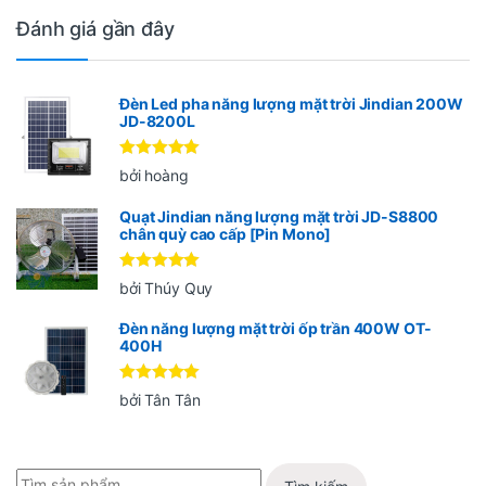
Đánh giá gần đây
Đèn Led pha năng lượng mặt trời Jindian 200W
JD-8200L
Được xếp
bởi hoàng
hạng
5
5
sao
Quạt Jindian năng lượng mặt trời JD-S8800
chân quỳ cao cấp [Pin Mono]
Được xếp
bởi Thúy Quy
hạng
5
5
sao
Đèn năng lượng mặt trời ốp trần 400W OT-
400H
Được xếp
bởi Tân Tân
hạng
5
5
sao