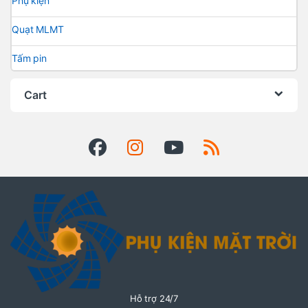
Phụ kiện
Quạt MLMT
Tấm pin
Cart
Hỗ trợ 24/7