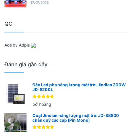
17/07/2026
QC
Ads by Adpia
Đánh giá gần đây
Đèn Led pha năng lượng mặt trời Jindian 200W
JD-8200L
Được xếp
bởi hoàng
hạng
5
5
sao
Quạt Jindian năng lượng mặt trời JD-S8800
chân quỳ cao cấp [Pin Mono]