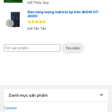
Được xếp
bởi Thúy Quy
hạng
5
5
sao
Đèn năng lượng mặt trời ốp trần 400W OT-
400H
Được xếp
bởi Tân Tân
hạng
5
5
sao
Tìm kiếm
Danh mục sản phẩm
Camera