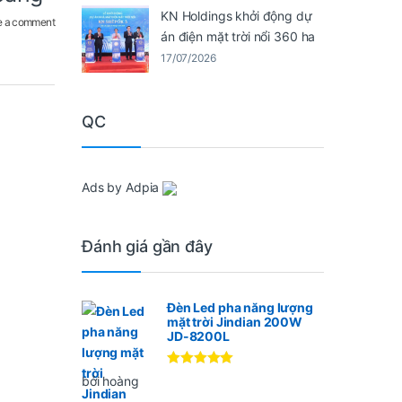
KN Holdings khởi động dự
e a comment
án điện mặt trời nổi 360 ha
17/07/2026
QC
Ads by Adpia
Đánh giá gần đây
Đèn Led pha năng lượng
mặt trời Jindian 200W
JD-8200L
Được xếp
bởi hoàng
hạng
5
5
sao