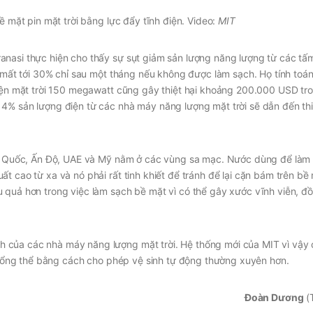
ề mặt pin mặt trời bằng lực đẩy tĩnh điện. Video:
MIT
anasi thực hiện cho thấy sự sụt giảm sản lượng năng lượng từ các tấ
ể mất tới 30% chỉ sau một tháng nếu không được làm sạch. Họ tính toá
 điện mặt trời 150 megawatt cũng gây thiệt hại khoảng 200.000 USD t
4% sản lượng điện từ các nhà máy năng lượng mặt trời sẽ dẫn đến thiệ
ung Quốc, Ấn Độ, UAE và Mỹ nằm ở các vùng sa mạc. Nước dùng để làm
t cao từ xa và nó phải rất tinh khiết để tránh để lại cặn bám trên bề
 quả hơn trong việc làm sạch bề mặt vì có thể gây xước vĩnh viễn, đồ
 của các nhà máy năng lượng mặt trời. Hệ thống mới của MIT vì vậy 
n tổng thể bằng cách cho phép vệ sinh tự động thường xuyên hơn.
Đoàn Dương
(