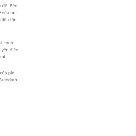
n đề. Bên
ể nếu bụi
 tiêu tốn
ột cách
ruyền điện
khí.
của pin
 Sreedath