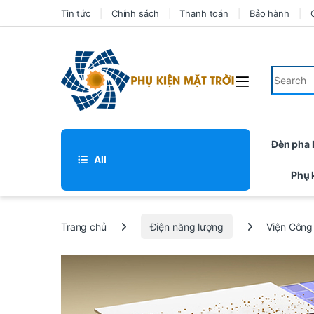
Tin tức
Chính sách
Thanh toán
Bảo hành
Đèn pha
All
Phụ 
Trang chủ
Điện năng lượng
Viện Công 