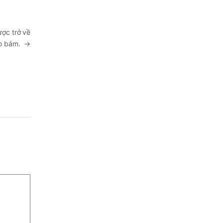
ợc trở về
eo bám.
→