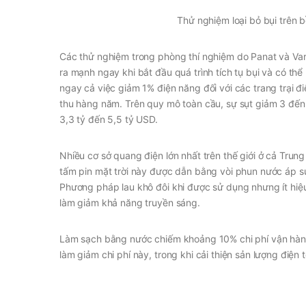
Thử nghiệm loại bỏ bụi trên b
Các thử nghiệm trong phòng thí nghiệm do Panat và Var
ra mạnh ngay khi bắt đầu quá trình tích tụ bụi và có th
ngay cả việc giảm 1% điện năng đối với các trang trại
thu hàng năm. Trên quy mô toàn cầu, sự sụt giảm 3 đến 
3,3 tỷ đến 5,5 tỷ USD.
Nhiều cơ sở quang điện lớn nhất trên thế giới ở cả Tr
tấm pin mặt trời này được dẫn bằng vòi phun nước áp suấ
Phương pháp lau khô đôi khi được sử dụng nhưng ít hiệu
làm giảm khả năng truyền sáng.
Làm sạch bằng nước chiếm khoảng 10% chi phí vận hành
làm giảm chi phí này, trong khi cải thiện sản lượng điệ