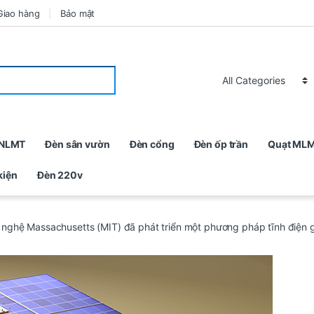
Giao hàng
Bảo mật
 NLMT
Đèn sân vườn
Đèn cổng
Đèn ốp trần
Quạt ML
kiện
Đèn 220v
nghệ Massachusetts (MIT) đã phát triển một phương pháp tĩnh điện gi