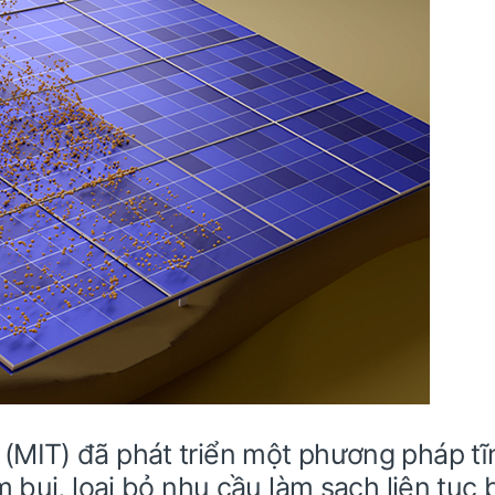
(MIT) đã phát triển một phương pháp tĩ
 bụi, loại bỏ nhu cầu làm sạch liên tục