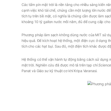
Các tấm pin mặt trời là nền tảng cho nhiều sáng kiến nă
cạnh việc khó tái chế, chúng cần một lượng lớn nước để 
tích tụ trên bề mặt, có nghĩa là chúng cần được làm sạc
khoảng 10 tỷ gallon nước mỗi năm, đủ để cung cấp cho h
Phương pháp làm sạch không dùng nước của MIT sử dụng
hiệu quả. Để kích hoạt hệ thống, một điện cực ở dạng t
tích cho các hạt bụi. Sau đó, một điện tích khác được đ
Hệ thống có thể vận hành tự động bằng cách sử dụng m
mặt trời. Nghiên cứu đã được mô tả trên tạp chí
Scienc
Panat và Giáo sư kỹ thuật cơ khí Kripa Varanasi.