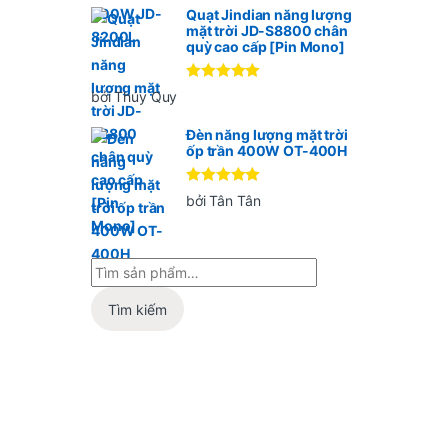
Quạt Jindian năng lượng
mặt trời JD-S8800 chân
quỳ cao cấp [Pin Mono]
Được xếp
bởi Thúy Quy
hạng
5
5
sao
Đèn năng lượng mặt trời
ốp trần 400W OT-400H
Được xếp
bởi Tân Tân
hạng
5
5
sao
Tìm kiếm