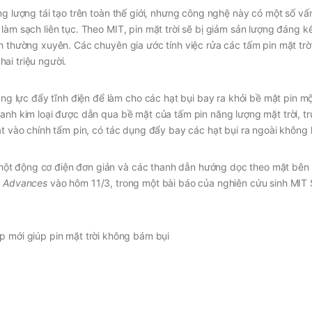
ng lượng tái tạo trên toàn thế giới, nhưng công nghệ này có một số vấ
làm sạch liên tục. Theo MIT, pin mặt trời sẽ bị giảm sản lượng đáng k
h thường xuyên. Các chuyên gia ước tính việc rửa các tấm pin mặt trời
ai triệu người.
 lực đẩy tĩnh điện để làm cho các hạt bụi bay ra khỏi bề mặt pin m
hanh kim loại được dẫn qua bề mặt của tấm pin năng lượng mặt trời, t
ặt vào chính tấm pin, có tác dụng đẩy bay các hạt bụi ra ngoài không 
ột động cơ điện đơn giản và các thanh dẫn hướng dọc theo mặt bên 
e Advances
vào hôm 11/3, trong một bài báo của nghiên cứu sinh MIT