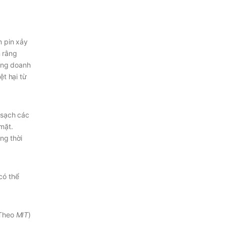
m pin xảy
n rằng
rong doanh
t hại từ
 sạch các
 mặt.
ng thời
có thể
Theo
MIT
)