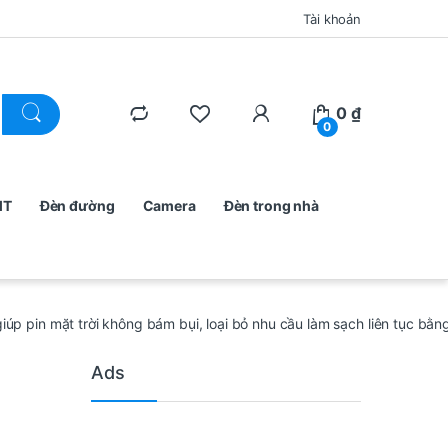
Tài khoản
0
₫
0
MT
Đèn đường
Camera
Đèn trong nhà
úp pin mặt trời không bám bụi, loại bỏ nhu cầu làm sạch liên tục bằn
Ads