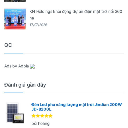
KN Holdings khởi động dự án điện mặt trời nổi 360
ha
17/07/2026
QC
Ads by Adpia
Đánh giá gần đây
Đèn Led pha năng lượng mặt trời Jindian 200W
JD-8200L
Được xếp
bởi hoàng
hạng
5
5