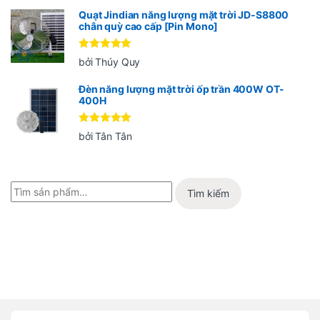
sao
Quạt Jindian năng lượng mặt trời JD-S8800
chân quỳ cao cấp [Pin Mono]
Được xếp
bởi Thúy Quy
hạng
5
5
sao
Đèn năng lượng mặt trời ốp trần 400W OT-
400H
Được xếp
bởi Tân Tân
hạng
5
5
sao
Tìm kiếm