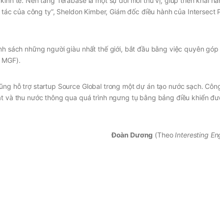
inh tế. Nền tảng Terabase là một sự đổi mới thú vị, giúp triển khai n
ối tác của công ty”, Sheldon Kimber, Giám đốc điều hành của Intersect 
anh sách những người giàu nhất thế giới, bắt đầu bằng việc quyên góp
& MGF).
ũng hỗ trợ startup Source Global trong một dự án tạo nước sạch. Côn
uạt và thu nước thông qua quá trình ngưng tụ bằng bảng điều khiển đ
Đoàn Dương
(Theo
Interesting En