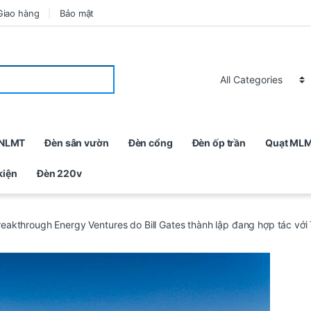
Giao hàng
Bảo mật
 NLMT
Đèn sân vườn
Đèn cổng
Đèn ốp trần
Quạt ML
kiện
Đèn 220v
eakthrough Energy Ventures do Bill Gates thành lập đang hợp tác với 