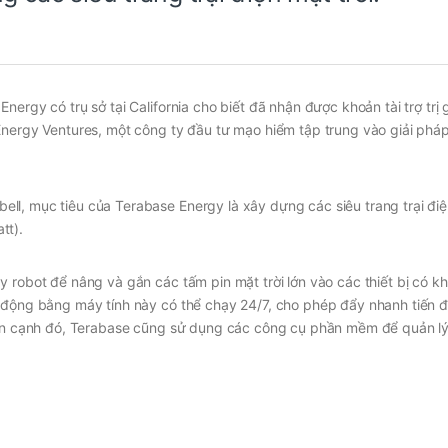
ergy có trụ sở tại California cho biết đã nhận được khoản tài trợ trị g
Energy Ventures, một công ty đầu tư mạo hiểm tập trung vào giải phá
l, mục tiêu của Terabase Energy là xây dựng các siêu trang trại điện
tt).
 robot để nâng và gắn các tấm pin mặt trời lớn vào các thiết bị có k
ự động bằng máy tính này có thể chạy 24/7, cho phép đẩy nhanh tiến 
Bên cạnh đó, Terabase cũng sử dụng các công cụ phần mềm để quản lý 