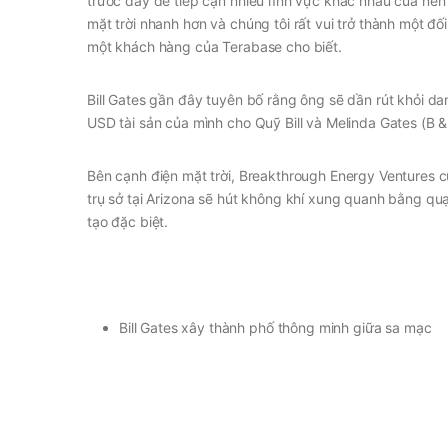
trước đây để tiếp cận nhiều lĩnh vực khác nhau của nền k
mặt trời nhanh hơn và chúng tôi rất vui trở thành một đ
một khách hàng của Terabase cho biết.
Bill Gates gần đây tuyên bố rằng ông sẽ dần rút khỏi d
USD tài sản của mình cho Quỹ Bill và Melinda Gates (B 
Bên cạnh điện mặt trời, Breakthrough Energy Ventures c
trụ sở tại Arizona sẽ hút không khí xung quanh bằng q
tạo đặc biệt.
Bill Gates xây thành phố thông minh giữa sa mạc