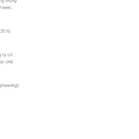
ăng lượng
Power,
 20 tỷ
g ty có
ược chế
gineering
)