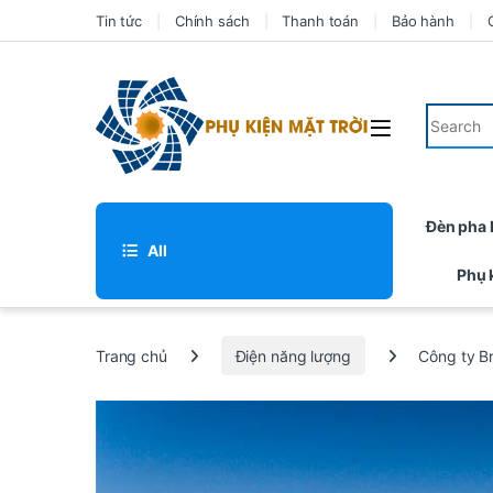
Tin tức
Chính sách
Thanh toán
Bảo hành
Đèn pha
All
Phụ 
Trang chủ
Điện năng lượng
Công ty Br