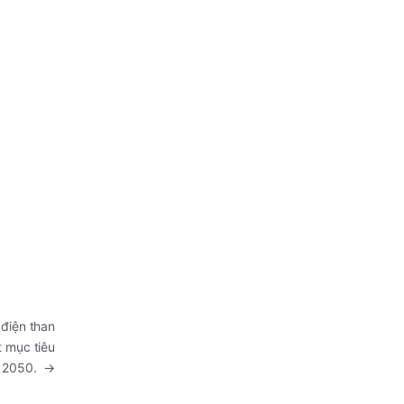
điện than
t mục tiêu
o 2050.
→