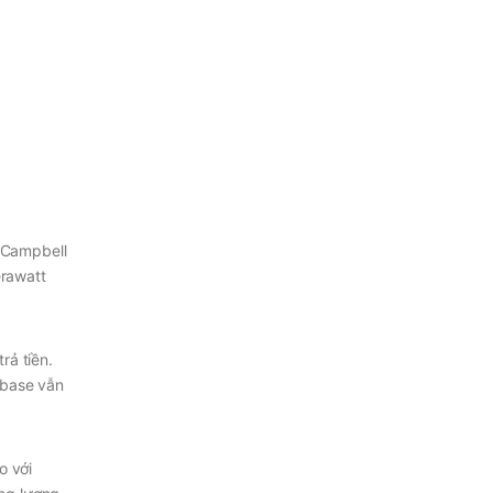
, Campbell
erawatt
rả tiền.
abase vẫn
o với