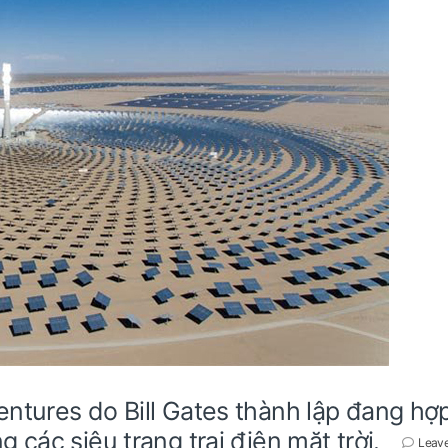
ntures do Bill Gates thành lập đang hợp
các siêu trang trại điện mặt trời.
Leav