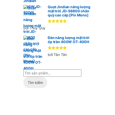
sao
Quạt Jindian năng lượng
mặt trời JD-S8800 chân
quỳ cao cấp [Pin Mono]
Được xếp
bởi Thúy Quy
hạng
5
5
sao
Đèn năng lượng mặt trời
ốp trần 400W OT-400H
Được xếp
bởi Tân Tân
hạng
5
5
sao
Tìm kiếm