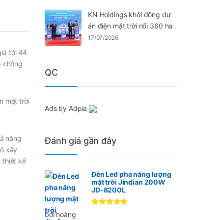
KN Holdings khởi động dự
án điện mặt trời nổi 360 ha
17/07/2026
iá tới 44
p chống
QC
 mặt trời
Ads by Adpia
hả năng
Đánh giá gần đây
độ xây
thiết kế
Đèn Led pha năng lượng
mặt trời Jindian 200W
JD-8200L
Được xếp
bởi hoàng
hạng
5
5