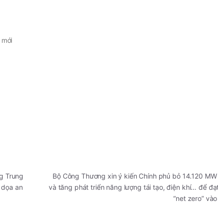
 mới
ng Trung
Bộ Công Thương xin ý kiến Chính phủ bỏ 14.120 MW 
 dọa an
và tăng phát triển năng lượng tái tạo, điện khí… để đạ
“net zero” và