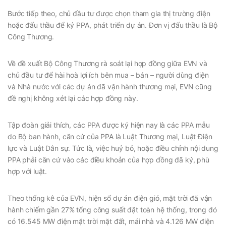
Bước tiếp theo, chủ đầu tư được chọn tham gia thị trường điện
hoặc đấu thầu để ký PPA, phát triển dự án. Đơn vị đấu thầu là Bộ
Công Thương.
Về đề xuất Bộ Công Thương rà soát lại hợp đồng giữa EVN và
chủ đầu tư để hài hoà lợi ích bên mua – bán – người dùng điện
và Nhà nước với các dự án đã vận hành thương mại, EVN cũng
đề nghị không xét lại các hợp đồng này.
Tập đoàn giải thích, các PPA được ký hiện nay là các PPA mẫu
do Bộ ban hành, căn cứ của PPA là Luật Thương mại, Luật Điện
lực và Luật Dân sự. Tức là, việc huỷ bỏ, hoặc điều chỉnh nội dung
PPA phải căn cứ vào các điều khoản của hợp đồng đã ký, phù
hợp với luật.
Theo thống kê của EVN, hiện số dự án điện gió, mặt trời đã vận
hành chiếm gần 27% tổng công suất đặt toàn hệ thống, trong đó
có 16.545 MW điện mặt trời mặt đất, mái nhà và 4.126 MW điện