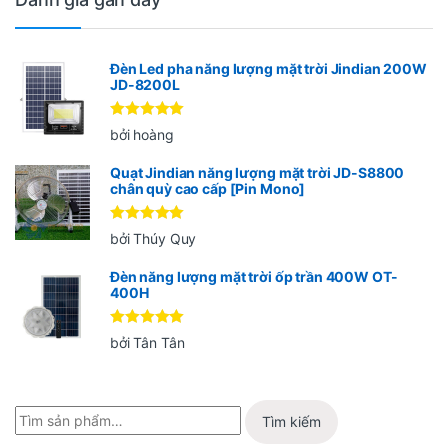
Đèn Led pha năng lượng mặt trời Jindian 200W
JD-8200L
Được xếp
bởi hoàng
hạng
5
5
sao
Quạt Jindian năng lượng mặt trời JD-S8800
chân quỳ cao cấp [Pin Mono]
Được xếp
bởi Thúy Quy
hạng
5
5
sao
Đèn năng lượng mặt trời ốp trần 400W OT-
400H
Được xếp
bởi Tân Tân
hạng
5
5
sao
Tìm kiếm