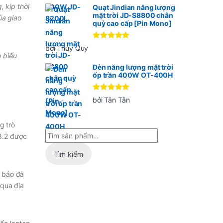
 kịp thời
Quạt Jindian năng lượng
mặt trời JD-S8800 chân
ủa giao
quỳ cao cấp [Pin Mono]
Được xếp
bởi Thúy Quy
hạng
5
5
 biểu
sao
Đèn năng lượng mặt trời
ốp trần 400W OT-400H
Được xếp
bởi Tân Tân
hạng
5
5
sao
g trò
18.2 được
Tìm kiếm
m bảo đã
 qua địa