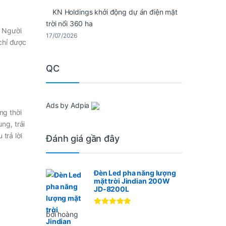
KN Holdings khởi động dự án điện mặt
trời nổi 360 ha
. Người
17/07/2026
chỉ được
QC
Ads by Adpia
ng thời
ng, trải
trả lời
Đánh giá gần đây
Đèn Led pha năng lượng
mặt trời Jindian 200W
JD-8200L
Được xếp
bởi hoàng
hạng
5
5
sao