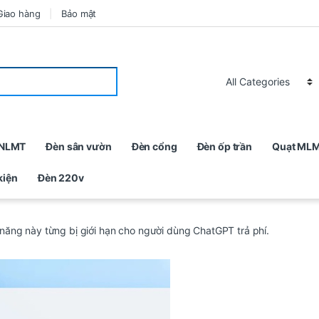
Giao hàng
Bảo mật
 NLMT
Đèn sân vườn
Đèn cổng
Đèn ốp trần
Quạt ML
kiện
Đèn 220v
 năng này từng bị giới hạn cho người dùng ChatGPT trả phí.