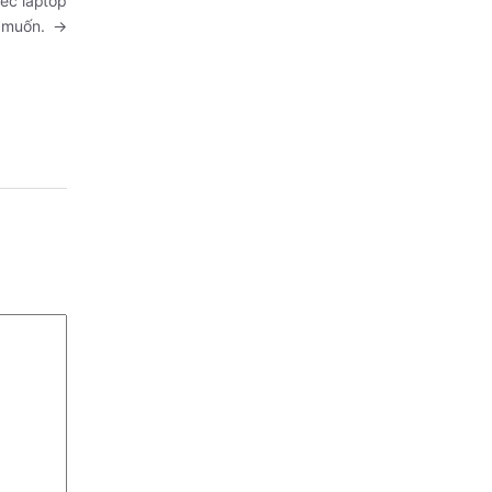
ếc laptop
u muốn.
→