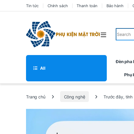
Tin tức
Chính sách
Thanh toán
Bảo hành
Đèn pha
All
Phụ 
Trang chủ
Công nghệ
Trước đây, tính