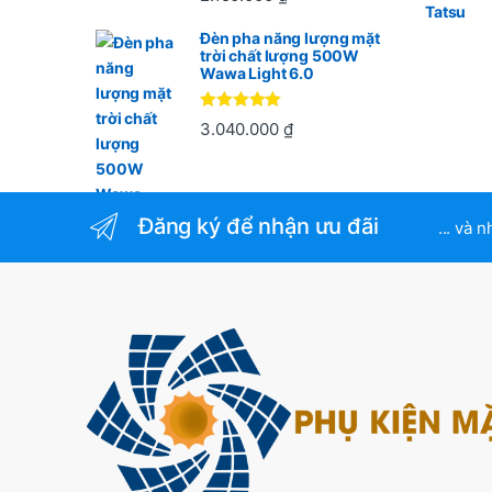
hạng
5
5
sao
Đèn pha năng lượng mặt
trời chất lượng 500W
Wawa Light 6.0
Được xếp
3.040.000
₫
hạng
5
5
sao
Đăng ký để nhận ưu đãi
... và 