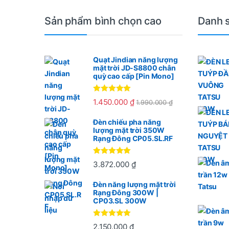
Sản phẩm bình chọn cao
Danh 
Quạt Jindian năng lượng
mặt trời JD-S8800 chân
quỳ cao cấp [Pin Mono]
Được xếp
1.450.000
₫
1.990.000
₫
hạng
5.00
5
sao
Đèn chiếu pha năng
lượng mặt trời 350W
Rạng Đông CP05.SL.RF
Được xếp
3.872.000
₫
hạng
5
5
sao
Đèn năng lượng mặt trời
Rạng Đông 300W |
CP03.SL 300W
Được xếp
2.150.000
₫