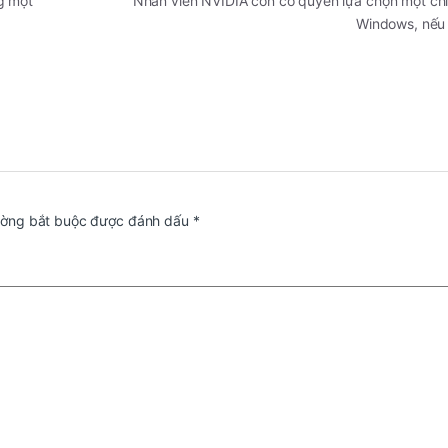
g một
Nhân viên NVIDIA còn có quyền lựa chọn một chi
Windows, nế
ường bắt buộc được đánh dấu
*