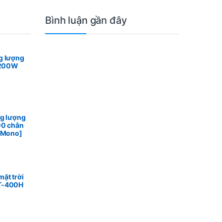
Bình luận gần đây
g lượng
n 200W
ng lượng
00 chân
n Mono]
ặt trời
T-400H