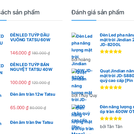
sách sản phẩm
Đánh giá sản phẩm
ĐÈN LED TUÝP ĐẦU
Đèn Led pha năn
VUÔNG TATSU 60W
mặt trời Jindia
JD-8200L
146.000
₫
180.000
₫
Được xếp
bởi hoàng
hạng
5
5
ĐÈN LED TUÝP BÁN
sao
NGUYỆT TATSU 40W
Quạt Jindian nă
mặt trời JD-S88
quỳ cao cấp [Pi
100.000
₫
120.000
₫
Được xếp
Đèn âm trần 12w Tatsu
bởi Thúy Quy
hạng
5
5
sao
Đèn năng lượng m
65.000
₫
80.000
₫
ốp trần 400W O
Đèn âm trần 9w Tatsu
Được xếp
bởi Tân Tân
hạng
5
5
sao