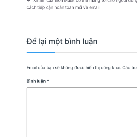
←
“Xmail” của Elon Musk có thể mang tới cho người dùn
cách tiếp cận hoàn toàn mới về email.
Để lại một bình luận
Email của bạn sẽ không được hiển thị công khai.
Các tr
Bình luận
*