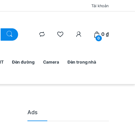
Tài khoản
0
₫
0
MT
Đèn đường
Camera
Đèn trong nhà
Ads