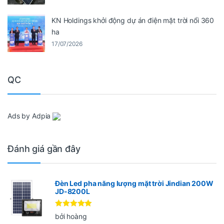
KN Holdings khởi động dự án điện mặt trời nổi 360
ha
17/07/2026
QC
Ads by Adpia
Đánh giá gần đây
Đèn Led pha năng lượng mặt trời Jindian 200W
JD-8200L
Được xếp
bởi hoàng
hạng
5
5