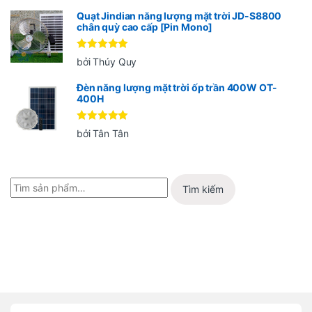
sao
Quạt Jindian năng lượng mặt trời JD-S8800
chân quỳ cao cấp [Pin Mono]
Được xếp
bởi Thúy Quy
hạng
5
5
sao
Đèn năng lượng mặt trời ốp trần 400W OT-
400H
Được xếp
bởi Tân Tân
hạng
5
5
sao
Tìm kiếm