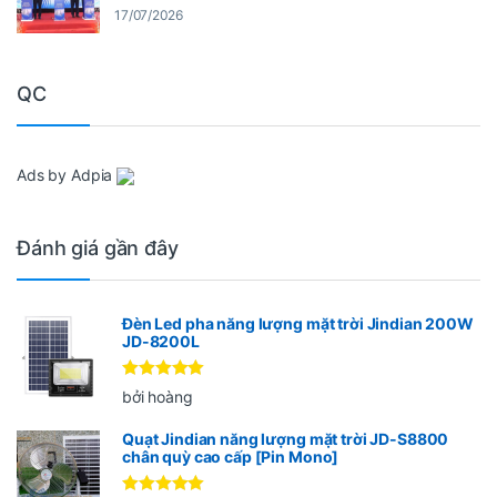
17/07/2026
QC
Ads by Adpia
Đánh giá gần đây
Đèn Led pha năng lượng mặt trời Jindian 200W
JD-8200L
Được xếp
bởi hoàng
hạng
5
5
sao
Quạt Jindian năng lượng mặt trời JD-S8800
chân quỳ cao cấp [Pin Mono]