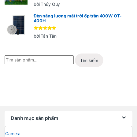
Được xếp
bởi Thúy Quy
hạng
5
5
sao
Đèn năng lượng mặt trời ốp trần 400W OT-
400H
Được xếp
bởi Tân Tân
hạng
5
5
sao
Tìm kiếm
Danh mục sản phẩm
Camera