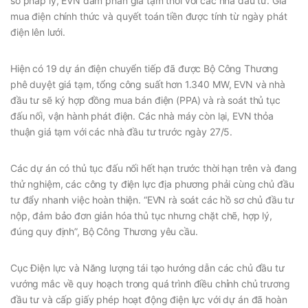
sơ pháp lý, EVN đàm phán giá tạm thời với các nhà đầu tư. Giá
mua điện chính thức và quyết toán tiền được tính từ ngày phát
điện lên lưới.
Hiện có 19 dự án điện chuyển tiếp đã được Bộ Công Thương
phê duyệt giá tạm, tổng công suất hơn 1.340 MW, EVN và nhà
đầu tư sẽ ký hợp đồng mua bán điện (PPA) và rà soát thủ tục
đấu nối, vận hành phát điện. Các nhà máy còn lại, EVN thỏa
thuận giá tạm với các nhà đầu tư trước ngày 27/5.
Các dự án có thủ tục đấu nối hết hạn trước thời hạn trên và đang
thử nghiệm, các công ty điện lực địa phương phải cùng chủ đầu
tư đẩy nhanh việc hoàn thiện. “EVN rà soát các hồ sơ chủ đầu tư
nộp, đảm bảo đơn giản hóa thủ tục nhưng chặt chẽ, hợp lý,
đúng quy định”, Bộ Công Thương yêu cầu.
Cục Điện lực và Năng lượng tái tạo hướng dẫn các chủ đầu tư
vướng mắc về quy hoạch trong quá trình điều chỉnh chủ trương
đầu tư và cấp giấy phép hoạt động điện lực với dự án đã hoàn