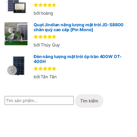
Được xếp
bởi hoàng
hạng
5
5
sao
Quạt Jindian năng lượng mặt trời JD-S8800
chân quỳ cao cấp [Pin Mono]
Được xếp
bởi Thúy Quy
hạng
5
5
sao
Đèn năng lượng mặt trời ốp trần 400W OT-
400H
Được xếp
bởi Tân Tân
hạng
5
5
sao
Tìm kiếm