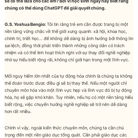
sẽ có thể đưa cho các em? Bởi vì học sinh ngày nay biết rằng
chúng có thể dùng ChatGPT để giải quyết chúng.
G.S. Yoshua Bengio:
Tôi tin rằng trẻ em cần được trang bị một
nền tảng vững chắc về thế giới xung quanh: xã hội, khoa học,
chính trị, triết học… để không dễ dàng bị ảnh hưởng bởi thông tin
sai lệch, đồng thời phát triển thành những công dân có trách
nhiệm và có thể linh hoạt thích nghi với sự thay đổi nghề nghiệp
nhờ sự hiểu biết rộng rãi, không chỉ giới hạn trong một lĩnh vực.
Mối nguy hiểm lớn nhất của tự động hóa chính là chúng ta không
thể đoán trước được điều gì sẽ bị thay thế. Nếu một người chỉ
chuyên môn hóa vào một lĩnh vực hẹp và lĩnh vực đó bị tự động
hóa, họ sẽ gặp khó khăn. Tuy nhiên, nếu họ có một nền tảng hiểu
biết rộng, việc chuyển hướng nghề nghiệp sẽ trở nên dễ dàng
hơn rất nhiều.
Chính vì vậy, ngoài kiến thức chuyên môn, chúng ta cần chú
trọng đến một nền giáo dục tổng quát. Cần phải giáo dục các