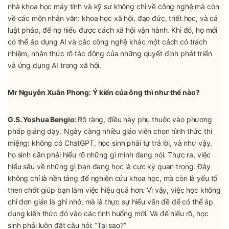
nhà khoa học máy tính và kỹ sư không chỉ về công nghệ mà còn
về các môn nhân văn: khoa học xã hội, đạo đức, triết học, và cả
luật pháp, để họ hiểu được cách xã hội vận hành. Khi đó, họ mới
có thể áp dụng AI và các công nghệ khác một cách có trách
nhiệm, nhận thức rõ tác động của những quyết định phát triển
và ứng dụng AI trong xã hội.
Mr Nguyễn Xuân Phong: Ý kiến của ông thì như thế nào?
G.S. Yoshua Bengio:
Rõ ràng, điều này phụ thuộc vào phương
pháp giảng dạy. Ngày càng nhiều giáo viên chọn hình thức thi
miệng: không có ChatGPT, học sinh phải tự trả lời, và như vậy,
họ sinh cần phải hiểu rõ những gì mình đang nói. Thực ra, việc
hiểu sâu về những gì bạn đang học là cực kỳ quan trọng. Đây
không chỉ là nền tảng để nghiên cứu khoa học, mà còn là yếu tố
then chốt giúp bạn làm việc hiệu quả hơn. Vì vậy, việc học không
chỉ đơn giản là ghi nhớ, mà là thực sự hiểu vấn đề để có thể áp
dụng kiến thức đó vào các tình huống mới. Và để hiểu rõ, học
sinh phải luôn đặt câu hỏi: “Tại sao?”