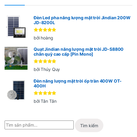
Đèn Led pha năng lượng mặt trời Jindian 200W
JD-8200L
Được xếp
bởi hoàng
hạng
5
5
sao
Quạt Jindian năng lượng mặt trời JD-S8800
chân quỳ cao cấp [Pin Mono]
Được xếp
bởi Thúy Quy
hạng
5
5
sao
Đèn năng lượng mặt trời ốp trần 400W OT-
400H
Được xếp
bởi Tân Tân
hạng
5
5
sao
Tìm kiếm