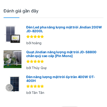
Đánh giá gần đây
Đèn Led pha năng lượng mặt trời Jindian 200W
JD-8200L
Được xếp
bởi hoàng
hạng
5
5
sao
Quạt Jindian năng lượng mặt trời JD-S8800
chân quỳ cao cấp [Pin Mono]
Được xếp
bởi Thúy Quy
hạng
5
5
sao
Đèn năng lượng mặt trời ốp trần 400W OT-
400H
Được xếp
bởi Tân Tân
hạng
5
5
sao