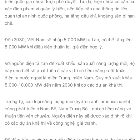
biển quốc gia chưa được phê duyệt. Tức là, hiện chưa có căn cứ
xác định phạm vi quản lý biển, nên tiếp cận các thông tin liên
quan tới an ninh quốc phòng, hạ tầng dầu khí, khoáng sản bị hạn
chế.
Đến 2030, Việt Nam sẽ nhập 5.000 MW từ Lào, có thể tăng lên
8.000 MW khi điều kiện thuận lợi, giá điện hợp lý.
Với nguồn điện tái tạo để xuất khẩu, sản xuất năng lượng mới, Bộ
này cho biết sẽ phát triển ở các vị trí có tiềm năng suất khẩu
điện ra nước ngoài là miền Trung, miền Nam. Quy mô xuất khẩu
5.000-10.000 MW đến năm 2030 khi có các dự án khả thi.
Tương tự, các loại năng lượng mới (hydro xanh, amoniac xanh)
cũng phát triển ở Nam Bộ, Nam Trung Bộ – nơi có tiềm năng và
thuận tiện vận chuyển. Nguồn điện này sẽ được xác định rõ khi
có các dự án khả thi về công nghệ, giá thành.
Để đảm bảo an ninh cung cấp điện, trường hợp các dự án nguồn