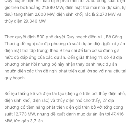
Quy hoạch điện VIII xác định phát triển tới 2030 công suất điện
gió trên bờ khoảng 21.880 MW; điện mặt trời mái nhà (tự sản, tự
tiêu) tăng thêm 2.600 MW; điện sinh khối, rác là 2.270 MW và
thủy điện 29.346 MW.
Theo quyết định 500 phê duyệt Quy hoạch điện VIII, Bộ Công
Thương đề nghị các địa phương rà soát dự án điện (gồm dự án
điện mặt trời tập trung) theo 9 tiêu chí để làm cơ sở đánh giá
mức độ đáp ứng của các dự án. Đến giữa tháng 11, có 43 địa
phương phản hồi nhưng bộ này nhận thấy danh mục dự án
nguồn điện các tỉnh đề nghị phát triển quá lớn so với nhu cầu tại
quy hoạch.
Số liệu thống kê với điện tái tạo (điện gió trên bờ, thủy điện nhỏ,
điện sinh khối, điện rác) và thủy điện nhỏ cho thấy, 27 địa
phương có tiềm năng phát triển điện gió trên bờ với tổng công
suất 12.773 MW, nhưng đề xuất danh mục dự án lên tới 47.416
MW, tức gấp 3,7 lần.