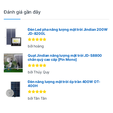
Đánh giá gần đây
Đèn Led pha năng lượng mặt trời Jindian 200W
JD-8200L
Được xếp
bởi hoàng
hạng
5
5
sao
Quạt Jindian năng lượng mặt trời JD-S8800
chân quỳ cao cấp [Pin Mono]
Được xếp
bởi Thúy Quy
hạng
5
5
sao
Đèn năng lượng mặt trời ốp trần 400W OT-
400H
Được xếp
bởi Tân Tân
hạng
5
5
sao