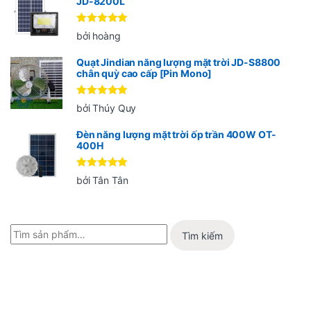
JD-8200L
Được xếp
bởi hoàng
hạng
5
5
sao
Quạt Jindian năng lượng mặt trời JD-S8800
chân quỳ cao cấp [Pin Mono]
Được xếp
bởi Thúy Quy
hạng
5
5
sao
Đèn năng lượng mặt trời ốp trần 400W OT-
400H
Được xếp
bởi Tân Tân
hạng
5
5
sao
Tìm kiếm