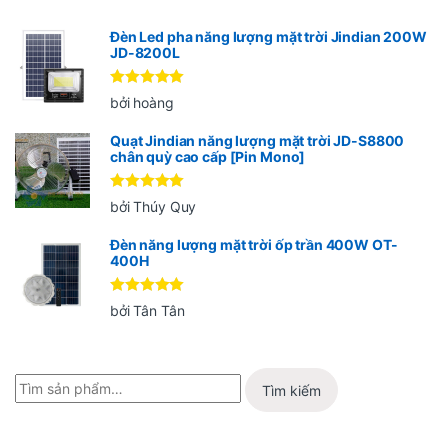
Đèn Led pha năng lượng mặt trời Jindian 200W
JD-8200L
Được xếp
bởi hoàng
hạng
5
5
sao
Quạt Jindian năng lượng mặt trời JD-S8800
chân quỳ cao cấp [Pin Mono]
Được xếp
bởi Thúy Quy
hạng
5
5
sao
Đèn năng lượng mặt trời ốp trần 400W OT-
400H
Được xếp
bởi Tân Tân
hạng
5
5
sao
Tìm kiếm