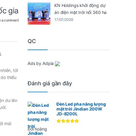
KN Holdings khởi động dự
ốc gia
án điện mặt trời nổi 360 ha
17/07/2026
e a comment
QC
4.
Ads by Adpia
hiên, tới
 do thiếu
Đánh giá gần đây
ện dư lên
Đèn Led pha năng lượng
ưới.
mặt trời Jindian 200W
JD-8200L
ời mái
Được xếp
bởi hoàng
hạng
5
5
sao