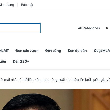
Giao hàng
Bảo mật
 NLMT
Đèn sân vườn
Đèn cổng
Đèn ốp trần
Quạt ML
kiện
Đèn 220v
rời mái nhà có thể liên kết, phát công suất dư thừa lên lưới quốc gia 