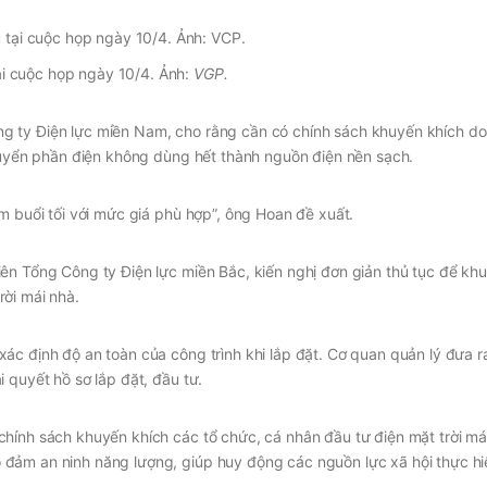
i cuộc họp ngày 10/4. Ảnh:
VGP.
g ty Điện lực miền Nam, cho rằng cần có chính sách khuyến khích d
chuyển phần điện không dùng hết thành nguồn điện nền sạch.
m buổi tối với mức giá phù hợp”, ông Hoan đề xuất.
ên Tổng Công ty Điện lực miền Bắc, kiến nghị đơn giản thủ tục để kh
ời mái nhà.
ác định độ an toàn của công trình khi lắp đặt. Cơ quan quản lý đưa r
 quyết hồ sơ lắp đặt, đầu tư.
hính sách khuyến khích các tổ chức, cá nhân đầu tư điện mặt trời mái
 đảm an ninh năng lượng, giúp huy động các nguồn lực xã hội thực h