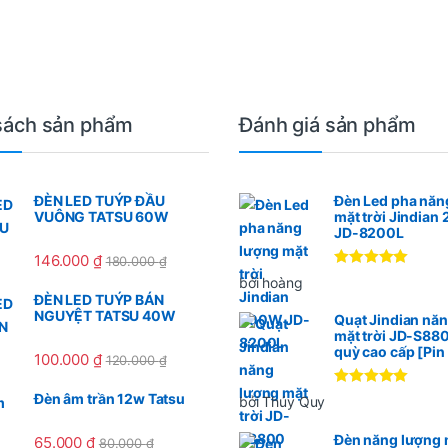
sách sản phẩm
Đánh giá sản phẩm
ĐÈN LED TUÝP ĐẦU
Đèn Led pha năn
VUÔNG TATSU 60W
mặt trời Jindia
JD-8200L
146.000
₫
180.000
₫
Được xếp
bởi hoàng
hạng
5
5
ĐÈN LED TUÝP BÁN
sao
NGUYỆT TATSU 40W
Quạt Jindian nă
mặt trời JD-S88
quỳ cao cấp [Pi
100.000
₫
120.000
₫
Được xếp
Đèn âm trần 12w Tatsu
bởi Thúy Quy
hạng
5
5
sao
Đèn năng lượng m
65.000
₫
80.000
₫