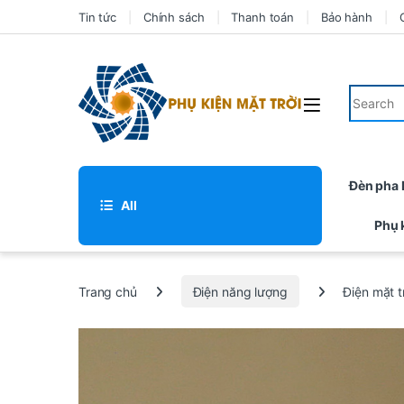
Tin tức
Chính sách
Thanh toán
Bảo hành
Đèn pha
All
Phụ 
Trang chủ
Điện năng lượng
Điện mặt t