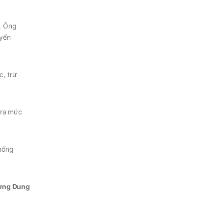
n. Ông
uyến
c, trừ
 ra mức
thống
ơng Dung