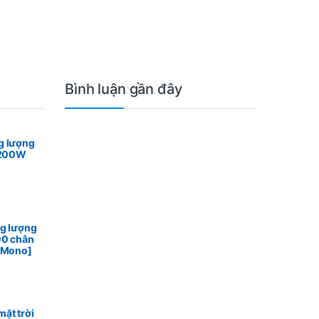
Bình luận gần đây
g lượng
n 200W
ng lượng
00 chân
n Mono]
ặt trời