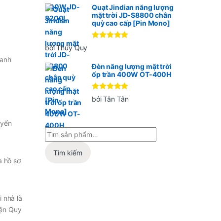
Quạt Jindian năng lượng
mặt trời JD-S8800 chân
quỳ cao cấp [Pin Mono]
Được xếp
bởi Thúy Quy
hạng
5
5
oanh
sao
Đèn năng lượng mặt trời
ốp trần 400W OT-400H
Được xếp
bởi Tân Tân
hạng
5
5
sao
uyến
Tìm kiếm
a hồ sơ
 nhà là
iện Quy