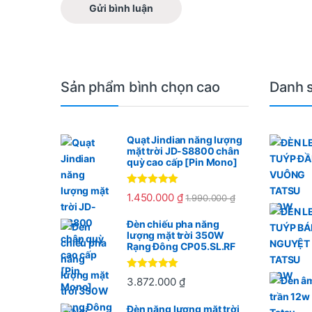
Sản phẩm bình chọn cao
Danh 
Quạt Jindian năng lượng
mặt trời JD-S8800 chân
quỳ cao cấp [Pin Mono]
Được xếp
1.450.000
₫
1.990.000
₫
hạng
5.00
5
sao
Đèn chiếu pha năng
lượng mặt trời 350W
Rạng Đông CP05.SL.RF
Được xếp
3.872.000
₫
hạng
5
5
sao
Đèn năng lượng mặt trời