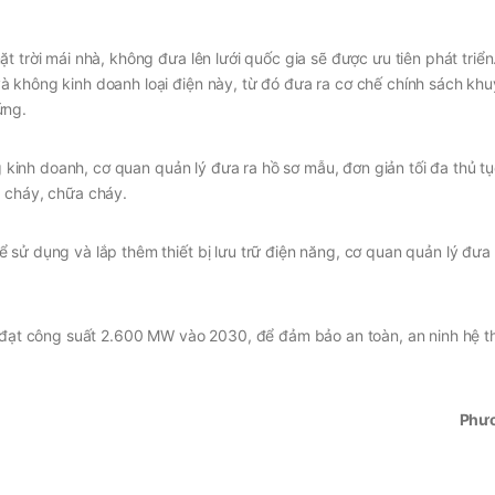
t trời mái nhà, không đưa lên lưới quốc gia sẽ được ưu tiên phát triể
à không kinh doanh loại điện này, từ đó đưa ra cơ chế chính sách kh
ứng.
ng kinh doanh, cơ quan quản lý đưa ra hồ sơ mẫu, đơn giản tối đa thủ tụ
g cháy, chữa cháy.
 sử dụng và lắp thêm thiết bị lưu trữ điện năng, cơ quan quản lý đưa
ến đạt công suất 2.600 MW vào 2030, để đảm bảo an toàn, an ninh hệ 
Phư