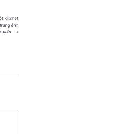
ột kilomet
 trung ánh
ô tuyến.
→