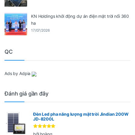
KN Holdings khởi động dự án điện mặt trời nổi 360
ha
17/07/2026
QC
Ads by Adpia
Đánh giá gần đây
Đèn Led pha năng lượng mặt trời Jindian 200W
JD-8200L
Được xếp
bởi hoàng