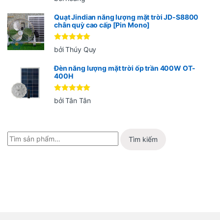
hạng
5
5
sao
Quạt Jindian năng lượng mặt trời JD-S8800
chân quỳ cao cấp [Pin Mono]
Được xếp
bởi Thúy Quy
hạng
5
5
sao
Đèn năng lượng mặt trời ốp trần 400W OT-
400H
Được xếp
bởi Tân Tân
hạng
5
5
sao
Tìm kiếm