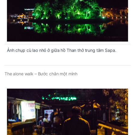
Ảnh chụp cù lao nhỏ ở giữa hồ Than thở trung tâm Sapa.
The alone walk – Bước chân một mình