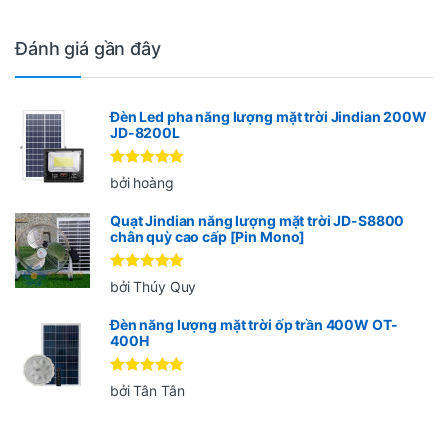
Đánh giá gần đây
Đèn Led pha năng lượng mặt trời Jindian 200W
JD-8200L
Được xếp
bởi hoàng
hạng
5
5
sao
Quạt Jindian năng lượng mặt trời JD-S8800
chân quỳ cao cấp [Pin Mono]
Được xếp
bởi Thúy Quy
hạng
5
5
sao
Đèn năng lượng mặt trời ốp trần 400W OT-
400H
Được xếp
bởi Tân Tân
hạng
5
5
sao