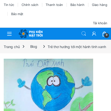
Tin tức
Chính sách
Thanh toán
Bảo hành
Giao hàng
Bảo mật
Tài khoản
0
Trang chủ
Blog
Trẻ thơ hướng tới một hành tinh xanh