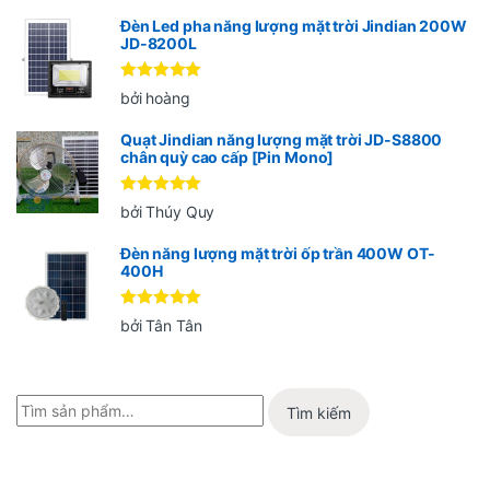
Đèn Led pha năng lượng mặt trời Jindian 200W
JD-8200L
Được xếp
bởi hoàng
hạng
5
5
sao
Quạt Jindian năng lượng mặt trời JD-S8800
chân quỳ cao cấp [Pin Mono]
Được xếp
bởi Thúy Quy
hạng
5
5
sao
Đèn năng lượng mặt trời ốp trần 400W OT-
400H
Được xếp
bởi Tân Tân
hạng
5
5
sao
Tìm kiếm