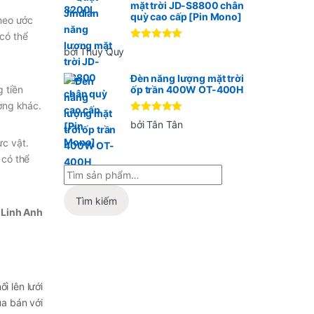
mặt trời JD-S8800 chân
quỳ cao cấp [Pin Mono]
Theo ước
 có thể
Được xếp
bởi Thúy Quy
hạng
5
5
sao
Đèn năng lượng mặt trời
g tiền
ốp trần 400W OT-400H
ơng khác.
Được xếp
bởi Tân Tân
hạng
5
5
sao
ực vật.
 có thể
Tìm kiếm
Linh Anh
i lên lưới
ua bán với