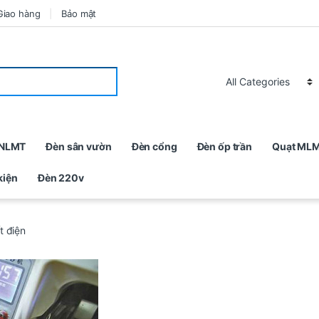
Giao hàng
Bảo mật
 NLMT
Đèn sân vườn
Đèn cổng
Đèn ốp trần
Quạt ML
kiện
Đèn 220v
t điện