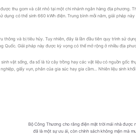
g được thu gom và cắt nhỏ tại một chi nhánh ngân hàng địa phương. 
n sử dụng có thể sinh 660 kWh điện. Trung bình mỗi năm, giải pháp này
 thông và bị tiêu hủy. Tuy nhiên, đây là lần đầu tiên quy trình sử dụn
ung Quốc. Giải pháp này được kỳ vọng có thể mở rộng ở nhiều địa phư
 sinh vật sống, đa số là từ cây trồng hay các vật liệu có nguồn gốc th
hiệp, giấy vụn, phân của gia súc hay gia cầm… Nhiên liệu sinh khối
Bộ Công Thương cho rằng điện mặt trời mái nhà được nố
đã là một sự ưu ái, còn chính sách không mặn mà m