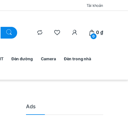
Tài khoản
0
₫
0
MT
Đèn đường
Camera
Đèn trong nhà
Ads