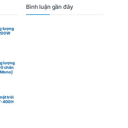
Bình luận gần đây
g lượng
n 200W
ng lượng
00 chân
n Mono]
ặt trời
T-400H