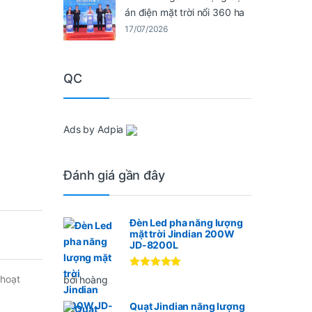
án điện mặt trời nổi 360 ha
17/07/2026
QC
Ads by Adpia
Đánh giá gần đây
Đèn Led pha năng lượng
mặt trời Jindian 200W
JD-8200L
Được xếp
 hoạt
bởi hoàng
hạng
5
5
sao
Quạt Jindian năng lượng