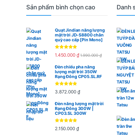
Sản phẩm bình chọn cao
Danh 
Quạt Jindian năng lượng
mặt trời JD-S8800 chân
quỳ cao cấp [Pin Mono]
Được xếp
1.450.000
₫
1.990.000
₫
hạng
5.00
5
sao
Đèn chiếu pha năng
lượng mặt trời 350W
Rạng Đông CP05.SL.RF
Được xếp
3.872.000
₫
hạng
5
5
sao
Đèn năng lượng mặt trời
Rạng Đông 300W |
CP03.SL 300W
Được xếp
2.150.000
₫
hạng
5
5
sao