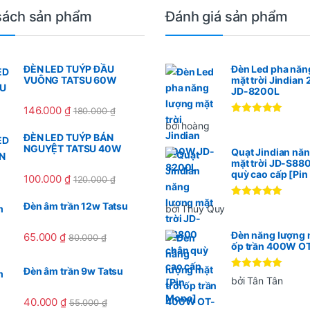
sách sản phẩm
Đánh giá sản phẩm
ĐÈN LED TUÝP ĐẦU
Đèn Led pha năn
VUÔNG TATSU 60W
mặt trời Jindia
JD-8200L
146.000
₫
180.000
₫
Được xếp
bởi hoàng
hạng
5
5
ĐÈN LED TUÝP BÁN
sao
NGUYỆT TATSU 40W
Quạt Jindian nă
mặt trời JD-S88
quỳ cao cấp [Pi
100.000
₫
120.000
₫
Được xếp
Đèn âm trần 12w Tatsu
bởi Thúy Quy
hạng
5
5
sao
Đèn năng lượng m
65.000
₫
80.000
₫
ốp trần 400W O
Đèn âm trần 9w Tatsu
Được xếp
bởi Tân Tân
hạng
5
5
sao
40.000
₫
55.000
₫