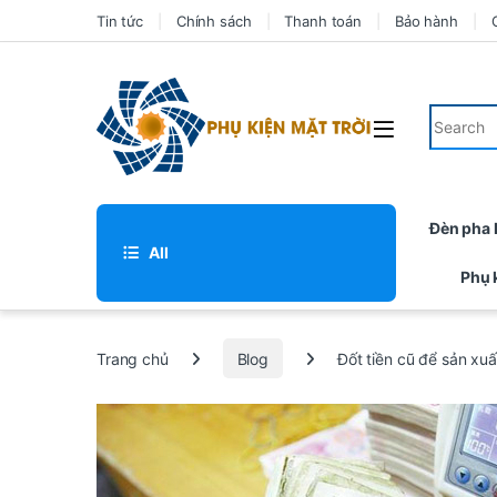
Tin tức
Chính sách
Thanh toán
Bảo hành
Đèn pha
All
Phụ 
Trang chủ
Blog
Đốt tiền cũ để sản xuấ