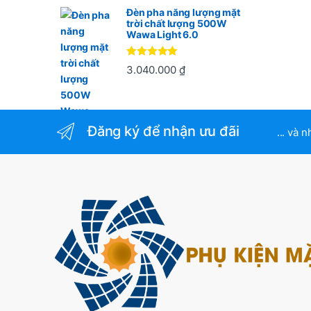
Đèn pha năng lượng mặt
trời chất lượng 500W
Wawa Light 6.0
Được xếp
3.040.000
₫
hạng
5
5
sao
Đăng ký để nhận ưu đãi
... và 