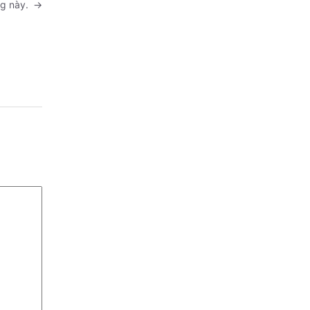
ợng này.
→