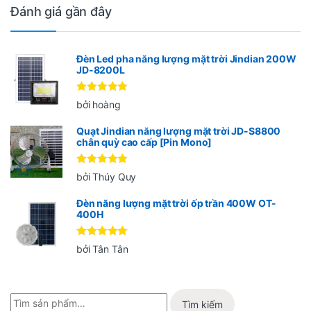
Đánh giá gần đây
Đèn Led pha năng lượng mặt trời Jindian 200W
JD-8200L
Được xếp
bởi hoàng
hạng
5
5
sao
Quạt Jindian năng lượng mặt trời JD-S8800
chân quỳ cao cấp [Pin Mono]
Được xếp
bởi Thúy Quy
hạng
5
5
sao
Đèn năng lượng mặt trời ốp trần 400W OT-
400H
Được xếp
bởi Tân Tân
hạng
5
5
sao
Tìm kiếm