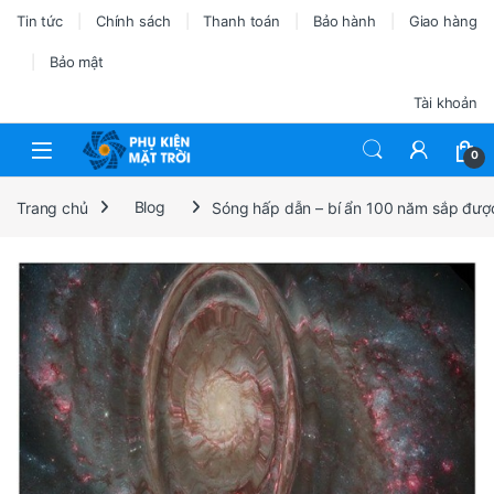
Tin tức
Chính sách
Thanh toán
Bảo hành
Giao hàng
Bảo mật
Tài khoản
0
Trang chủ
Blog
Sóng hấp dẫn – bí ẩn 100 năm sắp đư