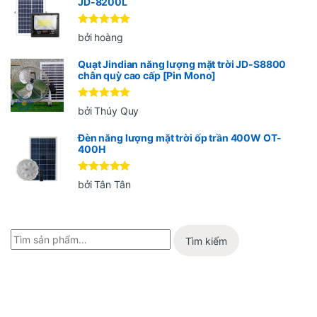
JD-8200L
Được xếp
bởi hoàng
hạng
5
5
sao
Quạt Jindian năng lượng mặt trời JD-S8800
chân quỳ cao cấp [Pin Mono]
Được xếp
bởi Thúy Quy
hạng
5
5
sao
Đèn năng lượng mặt trời ốp trần 400W OT-
400H
Được xếp
bởi Tân Tân
hạng
5
5
sao
Tìm kiếm