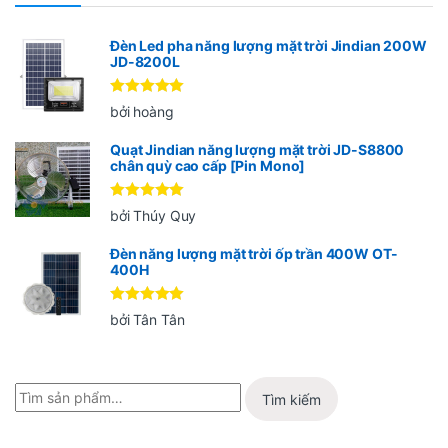
Đèn Led pha năng lượng mặt trời Jindian 200W
JD-8200L
Được xếp
bởi hoàng
hạng
5
5
sao
Quạt Jindian năng lượng mặt trời JD-S8800
chân quỳ cao cấp [Pin Mono]
Được xếp
bởi Thúy Quy
hạng
5
5
sao
Đèn năng lượng mặt trời ốp trần 400W OT-
400H
Được xếp
bởi Tân Tân
hạng
5
5
sao
Tìm kiếm