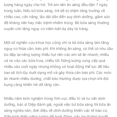
lượng hàng ngày cho trẻ. Trẻ em nên ăn sáng đều đặn 7 ngày
trong tuần. Nếu bỏ bữa sáng, trẻ dễ bị chậm tăng trưởng về
chiều cao, cân nặng, lâu dài dẫn đến suy dinh dưỡng, giảm sức
đề kháng nên hay mắc bệnh nhiễm trùng. Bỏ bữa sáng thường
xuyên còn tăng nguy cơ viêm loét dạ dày tá tràng.
Một số nghiên cứu khoa học cũng chỉ ra bỏ bữa sáng làm tăng
nguy cơ thừa cân, béo phì. Khi không ăn sáng, cơ thể có nhu cầu
bù đắp lại năng lượng thiếu hụt nên các em sẽ ăn nhanh, nhiều
và no vào các bữa trưa, chiều tối. Năng lượng cung cấp quá
nhiều vào cuối ngày nhưng không có hoạt động thể lực để tiêu
hao sẽ tích lũy dưới dạng mỡ và gây thừa cân béo phì. Các món
ăn nhanh nhiều đường, chất béo thường được lựa chọn khi đói
bụng càng khiến trẻ dễ tăng cân.
Nhiều năm kinh nghiệm trong lĩnh vực điều trị và tư vấn dinh
dưỡng, bác sĩ Diệp đánh giá, ngoài việc bỏ bữa sáng thì bữa ăn
sáng nghèo nàn, đơn điệu về dinh dưỡng khiến các tế bào cơ,
thần kinh thiếu năng lượng để hoạt động, gây hạ đường huyết.