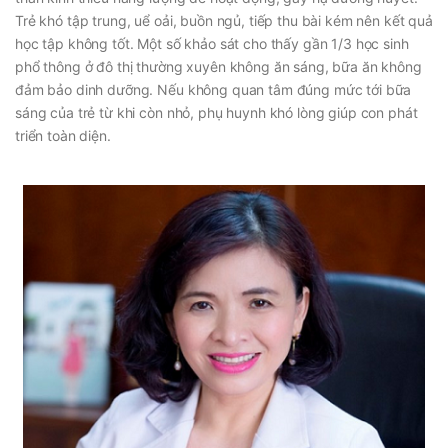
Trẻ khó tập trung, uể oải, buồn ngủ, tiếp thu bài kém nên kết quả
học tập không tốt. Một số khảo sát cho thấy gần 1/3 học sinh
phổ thông ở đô thị thường xuyên không ăn sáng, bữa ăn không
đảm bảo dinh dưỡng. Nếu không quan tâm đúng mức tới bữa
sáng của trẻ từ khi còn nhỏ, phụ huynh khó lòng giúp con phát
triển toàn diện.