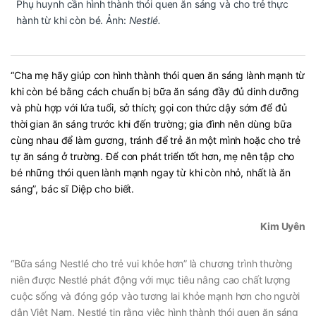
Phụ huynh cần hình thành thói quen ăn sáng và cho trẻ thực
hành từ khi còn bé. Ảnh:
Nestlé.
“Cha mẹ hãy giúp con hình thành thói q
uen ăn sáng lành mạnh từ
khi còn bé bằng cách chuẩn bị bữa ăn sáng đầy đủ dinh dưỡng
và phù hợp với lứa tuổi, sở thích; gọi con thức dậy sớm để đủ
thời gian ăn sáng trước khi đến trường; gia đình nên dùng bữa
cùng nhau để làm gương, tránh để trẻ ăn một mình hoặc cho trẻ
tự ăn sáng ở trường. Để con phát triển tốt hơn, mẹ nên tập cho
bé những thói quen lành mạnh ngay từ khi còn nhỏ, nhất là ăn
sáng”, bác sĩ Diệp cho biết.
Kim Uyên
“Bữa sáng Nestlé cho trẻ vui khỏe hơn” là chương trình thường
niên được Nestlé phát động với mục tiêu nâng cao chất lượng
cuộc sống và đóng góp vào tương lai khỏe mạnh hơn cho người
dân Việt Nam. Nestlé tin rằng việc hình thành thói quen ăn sáng