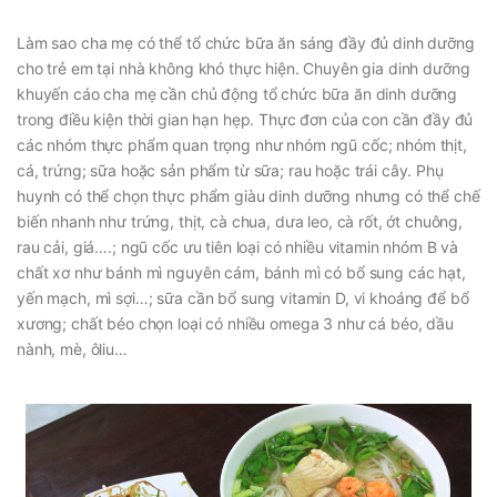
Làm sao cha mẹ có thể tổ chức bữa ăn sáng đầy đủ dinh dưỡng
cho trẻ em tại nhà không khó thực hiện. Chuyên gia dinh dưỡng
khuyến cáo cha mẹ cần chủ động tổ chức bữa ăn dinh dưỡng
trong điều kiện thời gian hạn hẹp. Thực đơn của con cần đầy đủ
các nhóm thực phẩm quan trọng như nhóm ngũ cốc; nhóm thịt,
cá, trứng; sữa hoặc sản phẩm từ sữa; rau hoặc trái cây. Phụ
huynh có thể chọn thực phẩm giàu dinh dưỡng nhưng có thể chế
biến nhanh như trứng, thịt, cà chua, dưa leo, cà rốt, ớt chuông,
rau cải, giá….; ngũ cốc ưu tiên loại có nhiều vitamin nhóm B và
chất xơ như bánh mì nguyên cám, bánh mì có bổ sung các hạt,
yến mạch, mì sợi…; sữa cần bổ sung vitamin D, vi khoáng để bổ
xương; chất béo chọn loại có nhiều omega 3 như cá béo, dầu
nành, mè, ôliu…