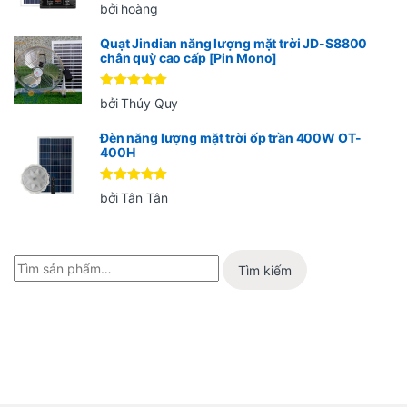
Được xếp
bởi hoàng
hạng
5
5
sao
Quạt Jindian năng lượng mặt trời JD-S8800
chân quỳ cao cấp [Pin Mono]
Được xếp
bởi Thúy Quy
hạng
5
5
sao
Đèn năng lượng mặt trời ốp trần 400W OT-
400H
Được xếp
bởi Tân Tân
hạng
5
5
sao
Tìm kiếm