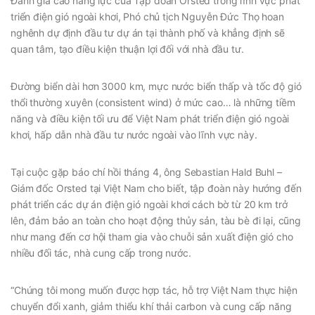
Đánh giá cao năng lực của Tập đoàn Orsted trong lĩnh vực phát
triển điện gió ngoài khơi, Phó chủ tịch Nguyễn Đức Thọ hoan
nghênh dự định đầu tư dự án tại thành phố và khẳng định sẽ
quan tâm, tạo điều kiện thuận lợi đối với nhà đầu tư.
Đường biển dài hơn 3000 km, mực nước biển thấp và tốc độ gió
thổi thường xuyên (consistent wind) ở mức cao… là những tiềm
năng và điều kiện tối ưu để Việt Nam phát triển điện gió ngoài
khơi, hấp dẫn nhà đầu tư nước ngoài vào lĩnh vực này.
Tại cuộc gặp báo chí hồi tháng 4, ông Sebastian Hald Buhl –
Giám đốc Orsted tại Việt Nam cho biết, tập đoàn này hướng đến
phát triển các dự án điện gió ngoài khơi cách bờ từ 20 km trở
lên, đảm bảo an toàn cho hoạt động thủy sản, tàu bè đi lại, cũng
như mang đến cơ hội tham gia vào chuỗi sản xuất điện gió cho
nhiều đối tác, nhà cung cấp trong nước.
“Chúng tôi mong muốn được hợp tác, hỗ trợ Việt Nam thực hiện
chuyển đổi xanh, giảm thiểu khí thải carbon và cung cấp năng