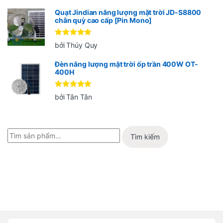
sao
Quạt Jindian năng lượng mặt trời JD-S8800
chân quỳ cao cấp [Pin Mono]
Được xếp
bởi Thúy Quy
hạng
5
5
sao
Đèn năng lượng mặt trời ốp trần 400W OT-
400H
Được xếp
bởi Tân Tân
hạng
5
5
sao
Tìm kiếm