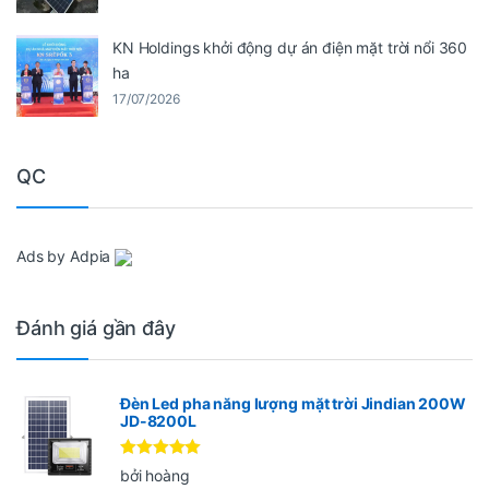
KN Holdings khởi động dự án điện mặt trời nổi 360
ha
17/07/2026
QC
Ads by Adpia
Đánh giá gần đây
Đèn Led pha năng lượng mặt trời Jindian 200W
JD-8200L
Được xếp
bởi hoàng
hạng
5
5