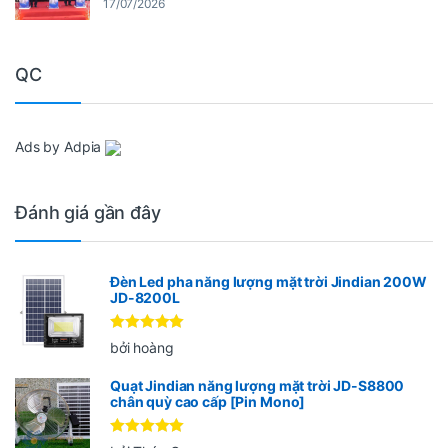
17/07/2026
QC
Ads by Adpia
Đánh giá gần đây
Đèn Led pha năng lượng mặt trời Jindian 200W
JD-8200L
Được xếp
bởi hoàng
hạng
5
5
sao
Quạt Jindian năng lượng mặt trời JD-S8800
chân quỳ cao cấp [Pin Mono]
Được xếp