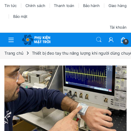
Tin tức
Chính sách
Thanh toán
Bảo hành
Giao hàng
Bảo mật
Tài khoản
0
Trang chủ
Thiết bị đeo tay thu năng lượng khi người dùng chu