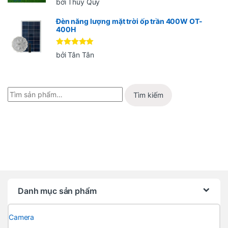
bởi Thúy Quy
hạng
5
5
sao
Đèn năng lượng mặt trời ốp trần 400W OT-
400H
Được xếp
bởi Tân Tân
hạng
5
5
sao
Tìm kiếm
Danh mục sản phẩm
Camera