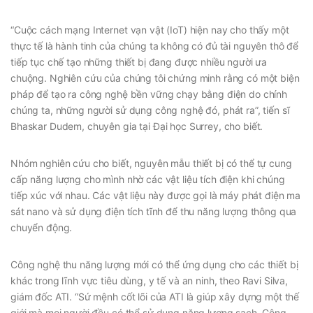
“Cuộc cách mạng Internet vạn vật (IoT) hiện nay cho thấy một
thực tế là hành tinh của chúng ta không có đủ tài nguyên thô để
tiếp tục chế tạo những thiết bị đang được nhiều người ưa
chuộng. Nghiên cứu của chúng tôi chứng minh rằng có một biện
pháp để tạo ra công nghệ bền vững chạy bằng điện do chính
chúng ta, những người sử dụng công nghệ đó, phát ra”, tiến sĩ
Bhaskar Dudem, chuyên gia tại Đại học Surrey, cho biết.
Nhóm nghiên cứu cho biết, nguyên mẫu thiết bị có thể tự cung
cấp năng lượng cho mình nhờ các vật liệu tích điện khi chúng
tiếp xúc với nhau. Các vật liệu này được gọi là máy phát điện ma
sát nano và sử dụng điện tích tĩnh để thu năng lượng thông qua
chuyển động.
Công nghệ thu năng lượng mới có thể ứng dụng cho các thiết bị
khác trong lĩnh vực tiêu dùng, y tế và an ninh, theo Ravi Silva,
giám đốc ATI. “Sứ mệnh cốt lõi của ATI là giúp xây dựng một thế
giới mà mọi người đều có thể sử dụng năng lượng sạch. Công